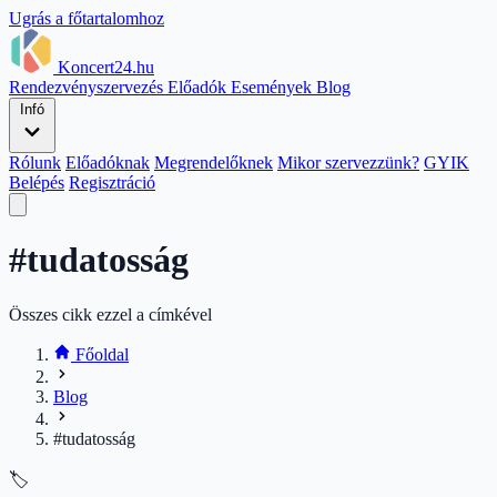
Ugrás a főtartalomhoz
Koncert24.hu
Rendezvényszervezés
Előadók
Események
Blog
Infó
Rólunk
Előadóknak
Megrendelőknek
Mikor szervezzünk?
GYIK
Belépés
Regisztráció
#tudatosság
Összes cikk ezzel a címkével
Főoldal
Blog
#tudatosság
🏷️