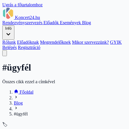
Ugrás a főtartalomhoz
Koncert24.hu
Rendezvényszervezés
Előadók
Események
Blog
Infó
Rólunk
Előadóknak
Megrendelőknek
Mikor szervezzünk?
GYIK
Belépés
Regisztráció
#ügyfél
Összes cikk ezzel a címkével
Főoldal
Blog
#ügyfél
🏷️