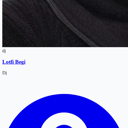
dj
Lotfi Begi
Dj