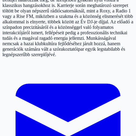
klasszikus hangzásokhoz is. Karrierje során meghatározó szerepet
töltött be olyan népszerű rádiócsatornáknál, mint a Roxy, a Radio 1
vagy a Rise FM, miközben a szakma és a közönség elismerését több
alkalommal is elnyerte, többek között az Év DJ-je díjjal. Az előadó a
színpadon precizitásáról és a közönséggel való folyamatos
interakciójáról ismert, fellépéseit pedig a professzionális technikai
tudás és a magával ragadó energia jellemzi. Munkásságával
nemcsak a hazai klubkultúra fejlődéséhez járult hozzá, hanem
generációk számára vált a szórakoztatóipar egyik legstabilabb és
legnépszerűbb szereplőjévé.