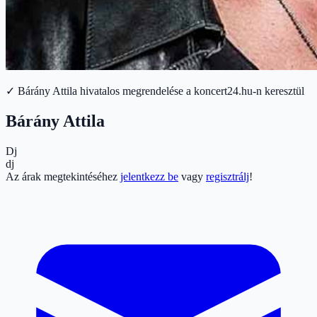
✓ Bárány Attila hivatalos megrendelése a koncert24.hu-n keresztül
Bárány Attila
Dj
dj
Az árak megtekintéséhez
jelentkezz be
vagy
regisztrálj
!