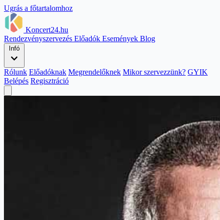
Ugrás a főtartalomhoz
Koncert24.hu
Rendezvényszervezés
Előadók
Események
Blog
Infó
Rólunk
Előadóknak
Megrendelőknek
Mikor szervezzünk?
GYIK
Belépés
Regisztráció