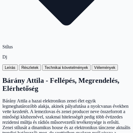
Stílus
Dj
Leírás
Részletek
Technikai követelmények
Vélemények
Bárány Attila - Fellépés, Megrendelés,
Elérhetőség
Bárány Attila a hazai elektronikus zenei élet egyik
legmeghatározóbb alakja, akinek pályafutása a nyolcvanas években
vette kezdetét. A lemezlovas és zenei producer neve összeforrott a
minőségi klubzenével, szakmai hitelességét pedig több évtizedes
rezidensi múltja és rádiós műsorvezetői tevékenysége is erősíti.
Zenei stílusát a dinamikus house és az elektronikus tánczene aktuális
trendjei határozzák meg, de szettjeiben gyakran nyúl vissza a