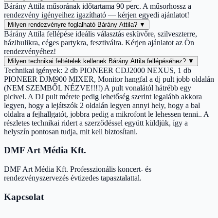
Bárány Attila műsorának időtartama 90 perc. A műsorhossz a
rendezvény igényeihez igazítható — kérjen egyedi ajánlatot!
Milyen rendezvényre foglalható Bárány Attila?
▼
Bárány Attila fellépése ideális választás esküvőre, szilveszterre,
házibulikra, céges partykra, fesztiválra. Kérjen ajánlatot az Ön
rendezvényéhez!
Milyen technikai feltételek kellenek Bárány Attila fellépéséhez?
▼
Technikai igények: 2 db PIONEER CDJ2000 NEXUS, 1 db
PIONEER DJM900 MIXER, Monitor hangfal a dj pult jobb oldalán
(NEM SZEMBŐL NÉZVE!!!!) A pult vonalától hátrébb egy
picivel. A DJ pult mérete pedig lehetőség szerint legalább akkora
legyen, hogy a lejátszók 2 oldalán legyen annyi hely, hogy a bal
oldalra a fejhallgatót, jobbra pedig a mikrofont le lehessen tenni.. A
részletes technikai ridert a szerződéssel együtt küldjük, így a
helyszín pontosan tudja, mit kell biztosítani.
DMF Art Média Kft.
DMF Art Média Kft. Professzionális koncert- és
rendezvényszervezés évtizedes tapasztalattal.
Kapcsolat