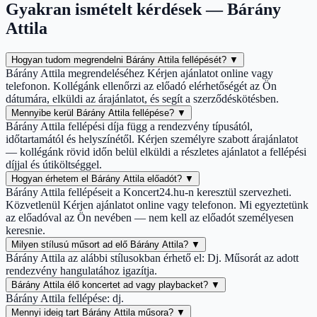
Gyakran ismételt kérdések — Bárány
Attila
Hogyan tudom megrendelni Bárány Attila fellépését?
▼
Bárány Attila megrendeléséhez Kérjen ajánlatot online vagy
telefonon. Kollégánk ellenőrzi az előadó elérhetőségét az Ön
dátumára, elküldi az árajánlatot, és segít a szerződéskötésben.
Mennyibe kerül Bárány Attila fellépése?
▼
Bárány Attila fellépési díja függ a rendezvény típusától,
időtartamától és helyszínétől. Kérjen személyre szabott árajánlatot
— kollégánk rövid időn belül elküldi a részletes ajánlatot a fellépési
díjjal és útiköltséggel.
Hogyan érhetem el Bárány Attila előadót?
▼
Bárány Attila fellépéseit a Koncert24.hu-n keresztül szervezheti.
Közvetlenül Kérjen ajánlatot online vagy telefonon. Mi egyeztetünk
az előadóval az Ön nevében — nem kell az előadót személyesen
keresnie.
Milyen stílusú műsort ad elő Bárány Attila?
▼
Bárány Attila az alábbi stílusokban érhető el: Dj. Műsorát az adott
rendezvény hangulatához igazítja.
Bárány Attila élő koncertet ad vagy playbacket?
▼
Bárány Attila fellépése: dj.
Mennyi ideig tart Bárány Attila műsora?
▼