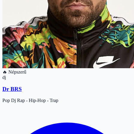
🔥 Népszerű
dj
Dr BRS
Pop
Dj
Rap - Hip-Hop - Trap