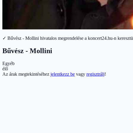
✓ Bűvész - Mollini hivatalos megrendelése a koncert24.hu-n keresztü
Bűvész - Mollini
Egyéb
élő
Az árak megtekintéséhez
jelentkezz be
vagy
regisztrálj
!