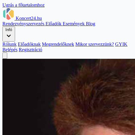
Ugrás a főtartalomhoz
Koncert24.hu
Rendezvényszervezés
Előadók
Események
Blog
Infó
Rólunk
Előadóknak
Megrendelőknek
Mikor szervezzünk?
GYIK
Belépés
Regisztráció