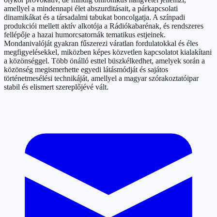
amellyel a mindennapi élet abszurditásait, a párkapcsolati
dinamikákat és a társadalmi tabukat boncolgatja. A színpadi
produkciói mellett aktív alkotója a Rádiókabarénak, és rendszeres
fellépője a hazai humorcsatornák tematikus estjeinek.
Mondanivalóját gyakran fűszerezi váratlan fordulatokkal és éles
megfigyelésekkel, miközben képes közvetlen kapcsolatot kialakítani
a közönséggel. Több önálló esttel büszkélkedhet, amelyek során a
közönség megismerhette egyedi látásmódját és sajátos
történetmesélési technikáját, amellyel a magyar szórakoztatóipar
stabil és elismert szereplőjévé vált.