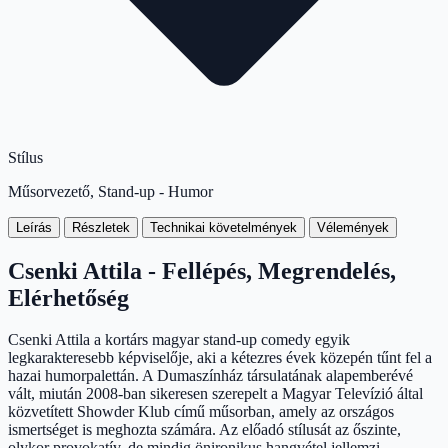
Stílus
Műsorvezető, Stand-up - Humor
Leírás
Részletek
Technikai követelmények
Vélemények
Csenki Attila - Fellépés, Megrendelés,
Elérhetőség
Csenki Attila a kortárs magyar stand-up comedy egyik
legkarakteresebb képviselője, aki a kétezres évek közepén tűnt fel a
hazai humorpalettán. A Dumaszínház társulatának alapemberévé
vált, miután 2008-ban sikeresen szerepelt a Magyar Televízió által
közvetített Showder Klub című műsorban, amely az országos
ismertséget is meghozta számára. Az előadó stílusát az őszinte,
olykor provokatív, de mindig önironikus hangvétel jellemzi,