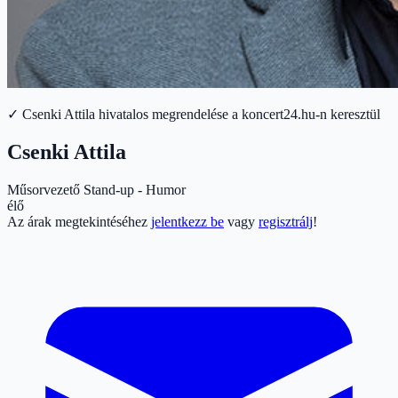
✓ Csenki Attila hivatalos megrendelése a koncert24.hu-n keresztül
Csenki Attila
Műsorvezető
Stand-up - Humor
élő
Az árak megtekintéséhez
jelentkezz be
vagy
regisztrálj
!