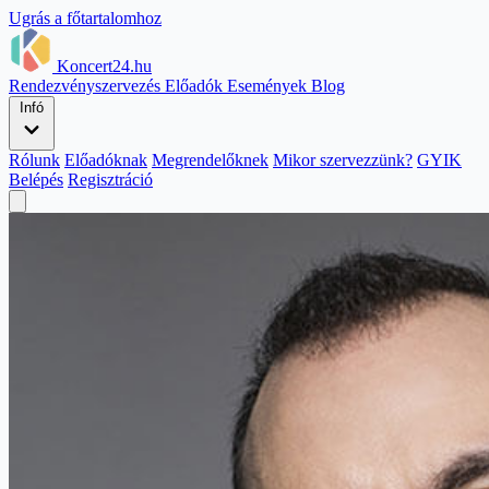
Ugrás a főtartalomhoz
Koncert24.hu
Rendezvényszervezés
Előadók
Események
Blog
Infó
Rólunk
Előadóknak
Megrendelőknek
Mikor szervezzünk?
GYIK
Belépés
Regisztráció