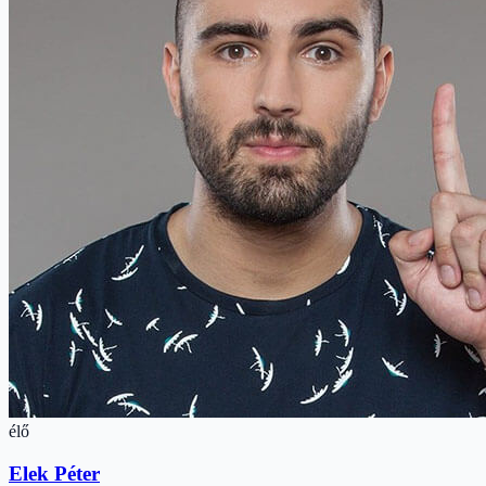
élő
Elek Péter