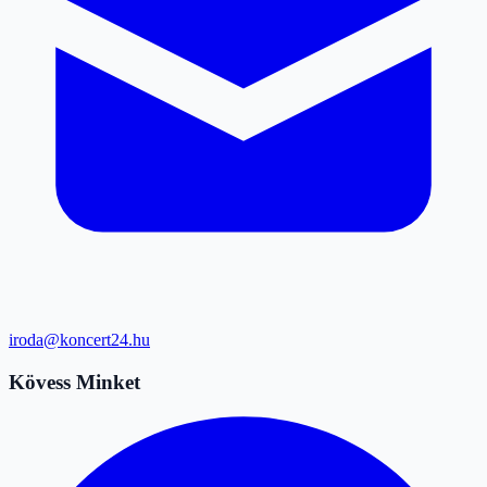
iroda@koncert24.hu
Kövess Minket