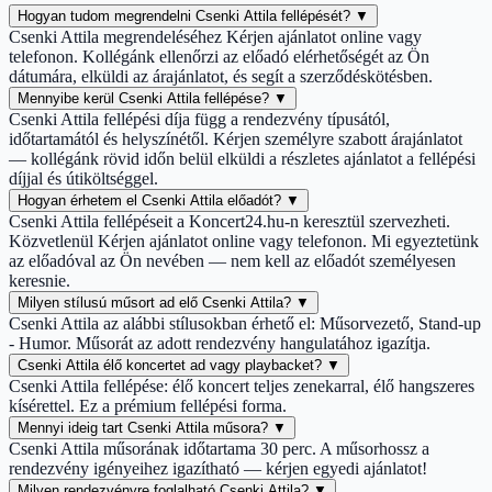
Hogyan tudom megrendelni Csenki Attila fellépését?
▼
Csenki Attila megrendeléséhez Kérjen ajánlatot online vagy
telefonon. Kollégánk ellenőrzi az előadó elérhetőségét az Ön
dátumára, elküldi az árajánlatot, és segít a szerződéskötésben.
Mennyibe kerül Csenki Attila fellépése?
▼
Csenki Attila fellépési díja függ a rendezvény típusától,
időtartamától és helyszínétől. Kérjen személyre szabott árajánlatot
— kollégánk rövid időn belül elküldi a részletes ajánlatot a fellépési
díjjal és útiköltséggel.
Hogyan érhetem el Csenki Attila előadót?
▼
Csenki Attila fellépéseit a Koncert24.hu-n keresztül szervezheti.
Közvetlenül Kérjen ajánlatot online vagy telefonon. Mi egyeztetünk
az előadóval az Ön nevében — nem kell az előadót személyesen
keresnie.
Milyen stílusú műsort ad elő Csenki Attila?
▼
Csenki Attila az alábbi stílusokban érhető el: Műsorvezető, Stand-up
- Humor. Műsorát az adott rendezvény hangulatához igazítja.
Csenki Attila élő koncertet ad vagy playbacket?
▼
Csenki Attila fellépése: élő koncert teljes zenekarral, élő hangszeres
kísérettel. Ez a prémium fellépési forma.
Mennyi ideig tart Csenki Attila műsora?
▼
Csenki Attila műsorának időtartama 30 perc. A műsorhossz a
rendezvény igényeihez igazítható — kérjen egyedi ajánlatot!
Milyen rendezvényre foglalható Csenki Attila?
▼