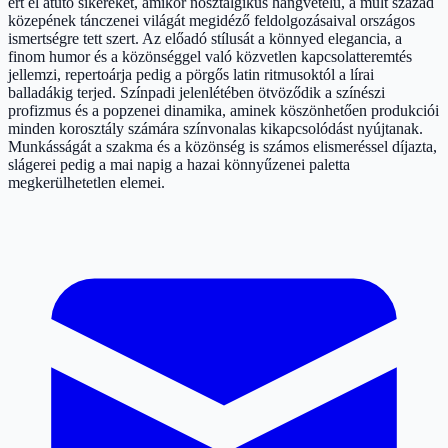
ért el átütő sikereket, amikor nosztalgikus hangvételű, a múlt század
közepének tánczenei világát megidéző feldolgozásaival országos
ismertségre tett szert. Az előadó stílusát a könnyed elegancia, a
finom humor és a közönséggel való közvetlen kapcsolatteremtés
jellemzi, repertoárja pedig a pörgős latin ritmusoktól a lírai
balladákig terjed. Színpadi jelenlétében ötvöződik a színészi
profizmus és a popzenei dinamika, aminek köszönhetően produkciói
minden korosztály számára színvonalas kikapcsolódást nyújtanak.
Munkásságát a szakma és a közönség is számos elismeréssel díjazta,
slágerei pedig a mai napig a hazai könnyűzenei paletta
megkerülhetetlen elemei.