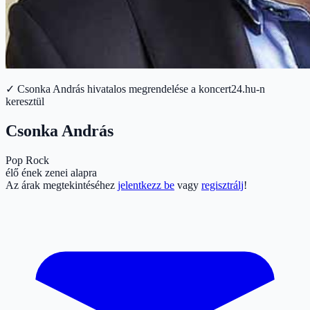
✓ Csonka András hivatalos megrendelése a koncert24.hu-n
keresztül
Csonka András
Pop
Rock
élő ének zenei alapra
Az árak megtekintéséhez
jelentkezz be
vagy
regisztrálj
!