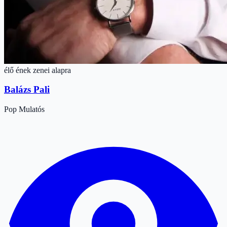
élő ének zenei alapra
Balázs Pali
Pop
Mulatós