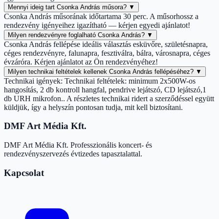
Mennyi ideig tart Csonka András műsora?
▼
Csonka András műsorának időtartama 30 perc. A műsorhossz a
rendezvény igényeihez igazítható — kérjen egyedi ajánlatot!
Milyen rendezvényre foglalható Csonka András?
▼
Csonka András fellépése ideális választás esküvőre, születésnapra,
céges rendezvényre, falunapra, fesztiválra, bálra, városnapra, céges
évzáróra. Kérjen ajánlatot az Ön rendezvényéhez!
Milyen technikai feltételek kellenek Csonka András fellépéséhez?
▼
Technikai igények: Technikai feltételek: minimum 2x500W-os
hangosítás, 2 db kontroll hangfal, pendrive lejátszó, CD lejátszó,1
db URH mikrofon.. A részletes technikai ridert a szerződéssel együtt
küldjük, így a helyszín pontosan tudja, mit kell biztosítani.
DMF Art Média Kft.
DMF Art Média Kft. Professzionális koncert- és
rendezvényszervezés évtizedes tapasztalattal.
Kapcsolat