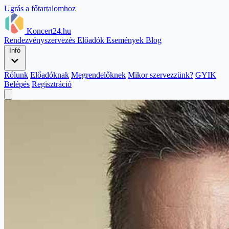
Ugrás a főtartalomhoz
Koncert24.hu
Rendezvényszervezés
Előadók
Események
Blog
Infó
Rólunk
Előadóknak
Megrendelőknek
Mikor szervezzünk?
GYIK
Belépés
Regisztráció