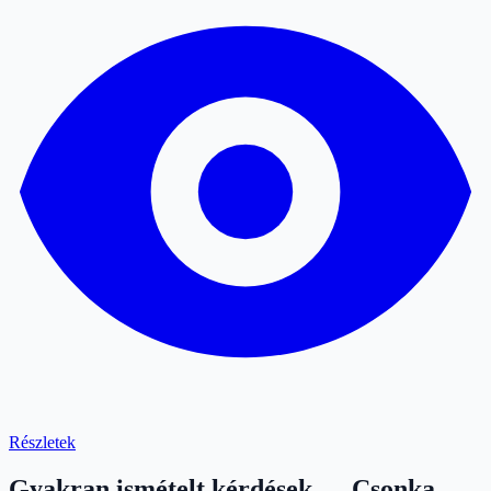
Részletek
Gyakran ismételt kérdések — Csonka