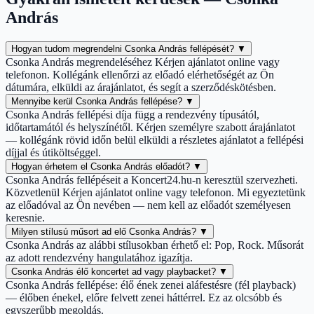
András
Hogyan tudom megrendelni Csonka András fellépését?
▼
Csonka András megrendeléséhez Kérjen ajánlatot online vagy
telefonon. Kollégánk ellenőrzi az előadó elérhetőségét az Ön
dátumára, elküldi az árajánlatot, és segít a szerződéskötésben.
Mennyibe kerül Csonka András fellépése?
▼
Csonka András fellépési díja függ a rendezvény típusától,
időtartamától és helyszínétől. Kérjen személyre szabott árajánlatot
— kollégánk rövid időn belül elküldi a részletes ajánlatot a fellépési
díjjal és útiköltséggel.
Hogyan érhetem el Csonka András előadót?
▼
Csonka András fellépéseit a Koncert24.hu-n keresztül szervezheti.
Közvetlenül Kérjen ajánlatot online vagy telefonon. Mi egyeztetünk
az előadóval az Ön nevében — nem kell az előadót személyesen
keresnie.
Milyen stílusú műsort ad elő Csonka András?
▼
Csonka András az alábbi stílusokban érhető el: Pop, Rock. Műsorát
az adott rendezvény hangulatához igazítja.
Csonka András élő koncertet ad vagy playbacket?
▼
Csonka András fellépése: élő ének zenei aláfestésre (fél playback)
— élőben énekel, előre felvett zenei háttérrel. Ez az olcsóbb és
egyszerűbb megoldás.