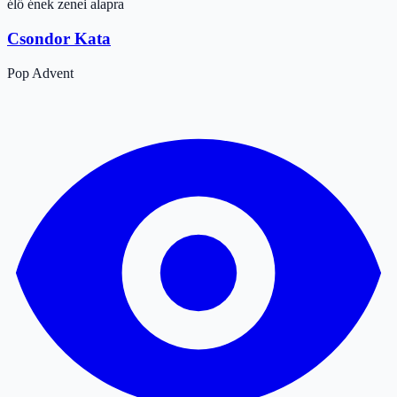
élő ének zenei alapra
Csondor Kata
Pop
Advent