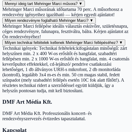
Mennyi ideig tart Mehringer Marci műsora?
▼
Mehringer Marci műsorának időtartama 70 perc. A műsorhossz a
rendezvény igényeihez igazítható — kérjen egyedi ajánlatot!
Milyen rendezvényre foglalható Mehringer Marci?
▼
Mehringer Marci fellépése ideális választás esküvőre, születésnapra,
céges rendezvényre, falunapra, fesztiválra, bálra. Kérjen ajánlatot az
Ön rendezvényéhez!
Milyen technikai feltételek kellenek Mehringer Marci fellépéséhez?
▼
Technikai igények: Technikai feltételek:kifogástalan minőségű: zárt
helyszínen min. 2 x 400 W-os erősítőt és hangfalat, szabadtéri
fellépésen min. 2 x 1000 W-os erősítőt és hangfalat, min. 4 csatornás
keverőpultot effektekkel, cd-lejátszó/ pendrive csatlakozási
lehetőséget, 1 db állványos URH-s mikrofont, 2 db monitorláda
(kontroll), legalább 3x4 m-es és min. 50 cm magas stabil, fedett
színpadot (mely szabadtéri fellépés esetén 10C fok alatt fűtőtt!). A
részletes technikai ridert a szerződéssel együtt küldjük, így a
helyszín pontosan tudja, mit kell biztosítani.
DMF Art Média Kft.
DMF Art Média Kft. Professzionális koncert- és
rendezvényszervezés évtizedes tapasztalattal.
Kapcsolat