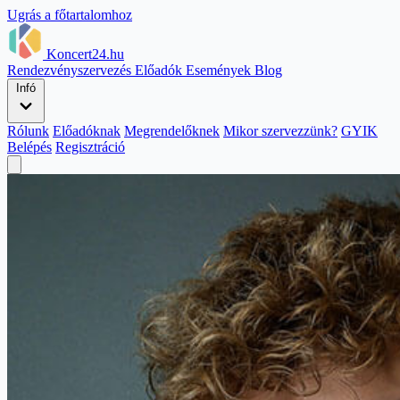
Ugrás a főtartalomhoz
Koncert24.hu
Rendezvényszervezés
Előadók
Események
Blog
Infó
Rólunk
Előadóknak
Megrendelőknek
Mikor szervezzünk?
GYIK
Belépés
Regisztráció