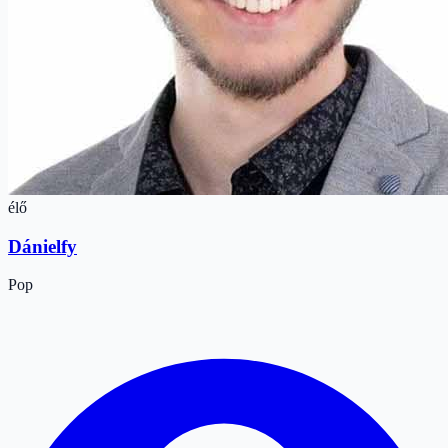
élő
Dánielfy
Pop