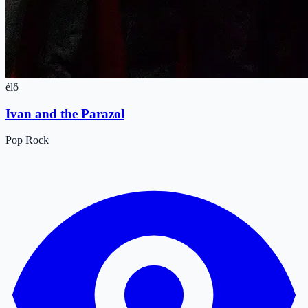
élő
Ivan and the Parazol
Pop
Rock