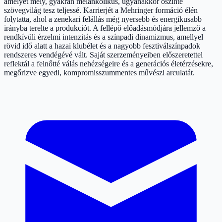
amelyet mély, gyakran melankolikus, ugyanakkor őszinte
szövegvilág tesz teljessé. Karrierjét a Mehringer formáció élén
folytatta, ahol a zenekari felállás még nyersebb és energikusabb
irányba terelte a produkciót. A fellépő előadásmódjára jellemző a
rendkívüli érzelmi intenzitás és a színpadi dinamizmus, amellyel
rövid idő alatt a hazai klubélet és a nagyobb fesztiválszínpadok
rendszeres vendégévé vált. Saját szerzeményeiben előszeretettel
reflektál a felnőtté válás nehézségeire és a generációs életérzésekre,
megőrizve egyedi, kompromisszummentes művészi arculatát.