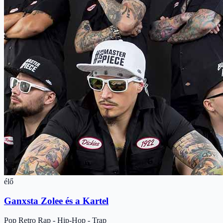
élő
Ganxsta Zolee és a Kartel
Pop
Retro
Rap - Hip-Hop - Trap