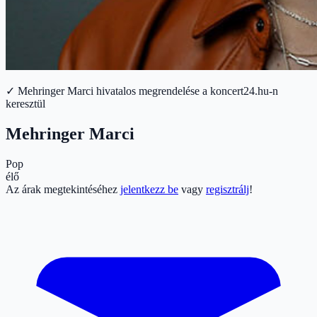
✓ Mehringer Marci hivatalos megrendelése a koncert24.hu-n
keresztül
Mehringer Marci
Pop
élő
Az árak megtekintéséhez
jelentkezz be
vagy
regisztrálj
!