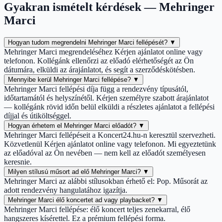
Gyakran ismételt kérdések — Mehringer
Marci
Hogyan tudom megrendelni Mehringer Marci fellépését?
▼
Mehringer Marci megrendeléséhez Kérjen ajánlatot online vagy
telefonon. Kollégánk ellenőrzi az előadó elérhetőségét az Ön
dátumára, elküldi az árajánlatot, és segít a szerződéskötésben.
Mennyibe kerül Mehringer Marci fellépése?
▼
Mehringer Marci fellépési díja függ a rendezvény típusától,
időtartamától és helyszínétől. Kérjen személyre szabott árajánlatot
— kollégánk rövid időn belül elküldi a részletes ajánlatot a fellépési
díjjal és útiköltséggel.
Hogyan érhetem el Mehringer Marci előadót?
▼
Mehringer Marci fellépéseit a Koncert24.hu-n keresztül szervezheti.
Közvetlenül Kérjen ajánlatot online vagy telefonon. Mi egyeztetünk
az előadóval az Ön nevében — nem kell az előadót személyesen
keresnie.
Milyen stílusú műsort ad elő Mehringer Marci?
▼
Mehringer Marci az alábbi stílusokban érhető el: Pop. Műsorát az
adott rendezvény hangulatához igazítja.
Mehringer Marci élő koncertet ad vagy playbacket?
▼
Mehringer Marci fellépése: élő koncert teljes zenekarral, élő
hangszeres kísérettel. Ez a prémium fellépési forma.