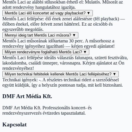
Mentős Laci az alábbi stílusokban érhető el: Mulatós. Műsorát az
adott rendezvény hangulatához igazítja.
Mentős Laci élő koncertet ad vagy playbacket?
▼
Mentős Laci fellépése: élő ének zenei aláfestésre (fél playback) —
élőben énekel, előre felvett zenei háttérrel. Ez az olcsóbb és
egyszerűbb megoldás.
Mennyi ideig tart Mentős Laci műsora?
▼
Mentős Laci műsorának időtartama 30 perc. A műsorhossz a
rendezvény igényeihez igazítható — kérjen egyedi ajánlatot!
Milyen rendezvényre foglalható Mentős Laci?
▼
Mentős Laci fellépése ideális választás falunapra, szüreti fesztiválra,
lakodalomba, családi ünnepre, városnapra. Kérjen ajánlatot az Ön
rendezvényéhez!
Milyen technikai feltételek kellenek Mentős Laci fellépéséhez?
▼
Technikai igények: -. A részletes technikai ridert a szerződéssel
együtt küldjük, így a helyszín pontosan tudja, mit kell biztosítani.
DMF Art Média Kft.
DMF Art Média Kft. Professzionális koncert- és
rendezvényszervezés évtizedes tapasztalattal.
Kapcsolat