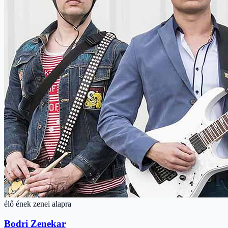
élő ének zenei alapra
Bodri Zenekar