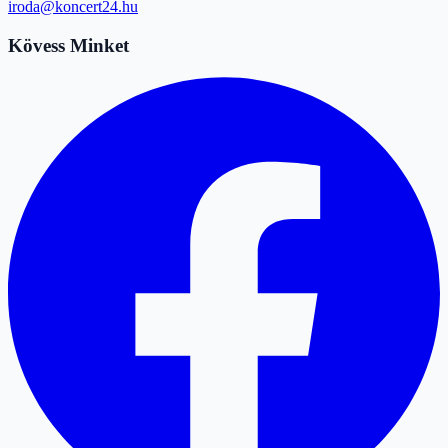
iroda@koncert24.hu
Kövess Minket