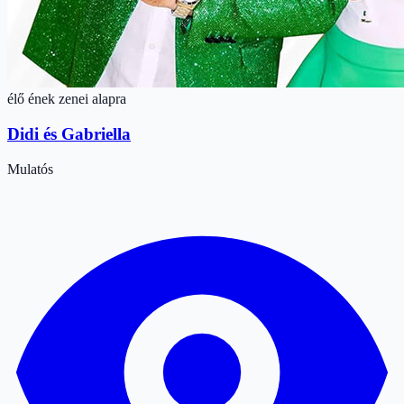
élő ének zenei alapra
Didi és Gabriella
Mulatós