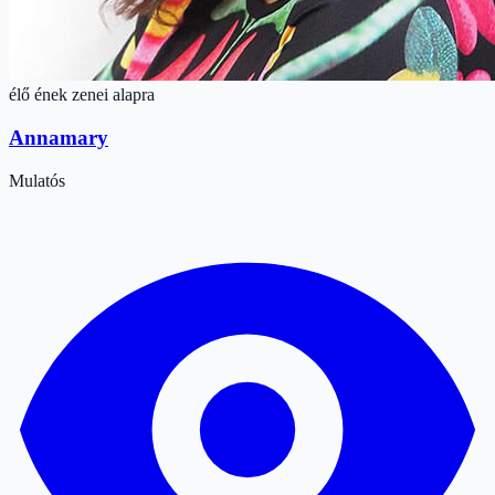
élő ének zenei alapra
Annamary
Mulatós