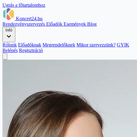
Ugrás a főtartalomhoz
Koncert24.hu
Rendezvényszervezés
Előadók
Események
Blog
Infó
Rólunk
Előadóknak
Megrendelőknek
Mikor szervezzünk?
GYIK
Belépés
Regisztráció