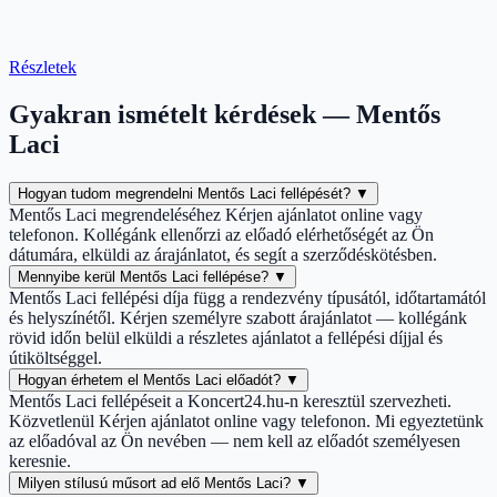
Részletek
Gyakran ismételt kérdések — Mentős
Laci
Hogyan tudom megrendelni Mentős Laci fellépését?
▼
Mentős Laci megrendeléséhez Kérjen ajánlatot online vagy
telefonon. Kollégánk ellenőrzi az előadó elérhetőségét az Ön
dátumára, elküldi az árajánlatot, és segít a szerződéskötésben.
Mennyibe kerül Mentős Laci fellépése?
▼
Mentős Laci fellépési díja függ a rendezvény típusától, időtartamától
és helyszínétől. Kérjen személyre szabott árajánlatot — kollégánk
rövid időn belül elküldi a részletes ajánlatot a fellépési díjjal és
útiköltséggel.
Hogyan érhetem el Mentős Laci előadót?
▼
Mentős Laci fellépéseit a Koncert24.hu-n keresztül szervezheti.
Közvetlenül Kérjen ajánlatot online vagy telefonon. Mi egyeztetünk
az előadóval az Ön nevében — nem kell az előadót személyesen
keresnie.
Milyen stílusú műsort ad elő Mentős Laci?
▼