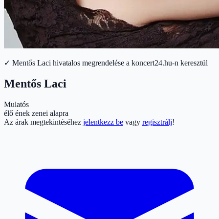
✓ Mentős Laci hivatalos megrendelése a koncert24.hu-n keresztül
Mentős Laci
Mulatós
élő ének zenei alapra
Az árak megtekintéséhez
jelentkezz be
vagy
regisztrálj
!