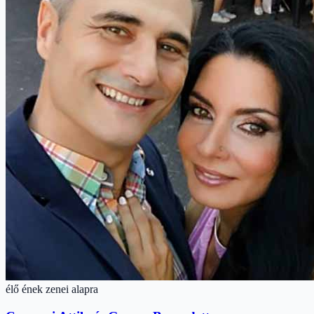
élő ének zenei alapra