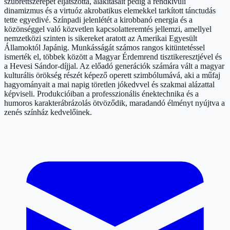
szubrettszerepét eljátszotta, alakításait pedig a rendkívüli
dinamizmus és a virtuóz akrobatikus elemekkel tarkított tánctudás
tette egyedivé. Színpadi jelenlétét a kirobbanó energia és a
közönséggel való közvetlen kapcsolatteremtés jellemzi, amellyel
nemzetközi szinten is sikereket aratott az Amerikai Egyesült
Államoktól Japánig. Munkásságát számos rangos kitüntetéssel
ismerték el, többek között a Magyar Érdemrend tisztikeresztjével és
a Hevesi Sándor-díjjal. Az előadó generációk számára vált a magyar
kulturális örökség részét képező operett szimbólumává, aki a műfaj
hagyományait a mai napig töretlen jókedvvel és szakmai alázattal
képviseli. Produkcióiban a professzionális énektechnika és a
humoros karakterábrázolás ötvöződik, maradandó élményt nyújtva a
zenés színház kedvelőinek.