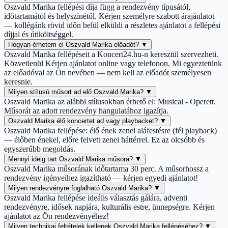
Oszvald Marika fellépési díja függ a rendezvény típusától,
időtartamától és helyszínétől. Kérjen személyre szabott árajánlatot
— kollégánk rövid időn belül elküldi a részletes ajánlatot a fellépési
díjjal és útiköltséggel.
Hogyan érhetem el Oszvald Marika előadót?
▼
Oszvald Marika fellépéseit a Koncert24.hu-n keresztül szervezheti.
Közvetlenül Kérjen ajánlatot online vagy telefonon. Mi egyeztetünk
az előadóval az Ön nevében — nem kell az előadót személyesen
keresnie.
Milyen stílusú műsort ad elő Oszvald Marika?
▼
Oszvald Marika az alábbi stílusokban érhető el: Musical - Operett.
Műsorát az adott rendezvény hangulatához igazítja.
Oszvald Marika élő koncertet ad vagy playbacket?
▼
Oszvald Marika fellépése: élő ének zenei aláfestésre (fél playback)
— élőben énekel, előre felvett zenei háttérrel. Ez az olcsóbb és
egyszerűbb megoldás.
Mennyi ideig tart Oszvald Marika műsora?
▼
Oszvald Marika műsorának időtartama 30 perc. A műsorhossz a
rendezvény igényeihez igazítható — kérjen egyedi ajánlatot!
Milyen rendezvényre foglalható Oszvald Marika?
▼
Oszvald Marika fellépése ideális választás gálára, adventi
rendezvényre, idősek napjára, kulturális estre, ünnepségre. Kérjen
ajánlatot az Ön rendezvényéhez!
Milyen technikai feltételek kellenek Oszvald Marika fellépéséhez?
▼