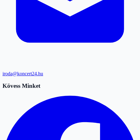
iroda@koncert24.hu
Kövess Minket