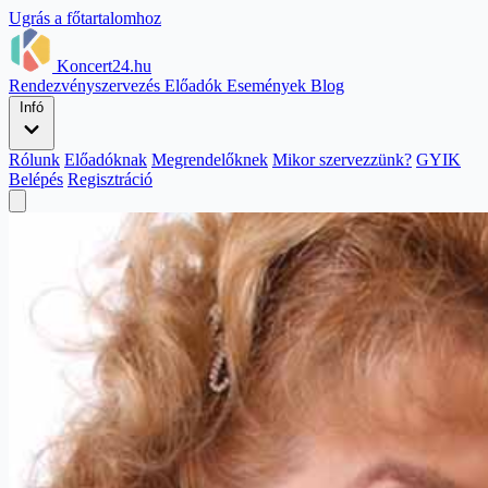
Ugrás a főtartalomhoz
Koncert24.hu
Rendezvényszervezés
Előadók
Események
Blog
Infó
Rólunk
Előadóknak
Megrendelőknek
Mikor szervezzünk?
GYIK
Belépés
Regisztráció