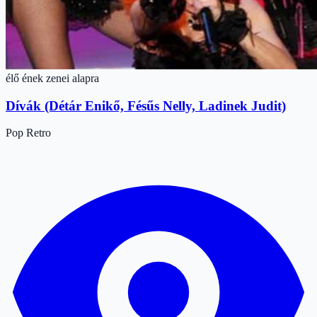
élő ének zenei alapra
Dívák (Détár Enikő, Fésűs Nelly, Ladinek Judit)
Pop
Retro