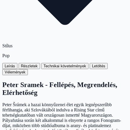
Stílus
Pop
Leírás
Részletek
Technikai követelmények
Letöltés
Vélemények
Peter Sramek - Fellépés, Megrendelés,
Elérhetőség
Peter Šrámek a hazai könnyűzenei élet egyik legnépszerűbb
férfihangja, aki Szlovákiából indulva a Rising Star című
tehetségkutatóban vált országosan ismertté Magyarországon.
Pályafutása során két alkalommal is elnyerte a rangos Fonogram-
díjat, miközben több stúdióalbuma is arany- és platinalemez