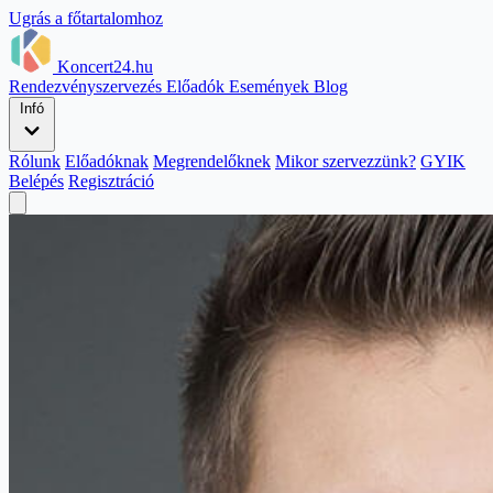
Ugrás a főtartalomhoz
Koncert24.hu
Rendezvényszervezés
Előadók
Események
Blog
Infó
Rólunk
Előadóknak
Megrendelőknek
Mikor szervezzünk?
GYIK
Belépés
Regisztráció