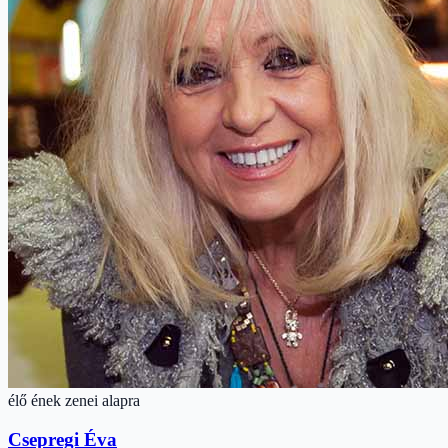
élő ének zenei alapra
Csepregi Éva