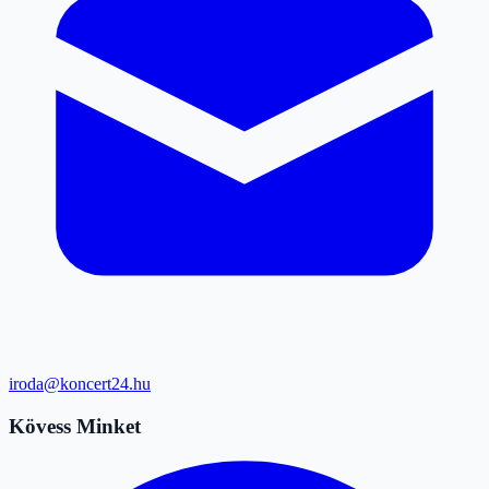
iroda@koncert24.hu
Kövess Minket