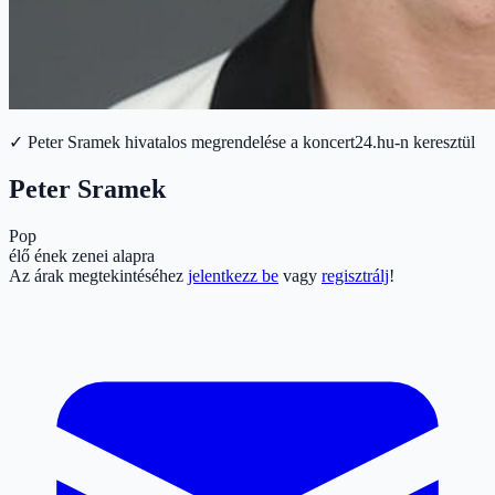
✓ Peter Sramek hivatalos megrendelése a koncert24.hu-n keresztül
Peter Sramek
Pop
élő ének zenei alapra
Az árak megtekintéséhez
jelentkezz be
vagy
regisztrálj
!