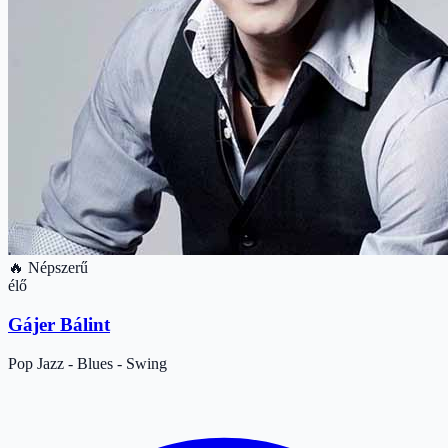
🔥 Népszerű
élő
Gájer Bálint
Pop
Jazz - Blues - Swing