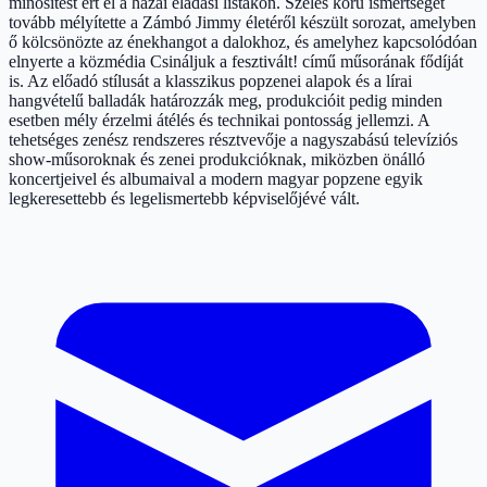
minősítést ért el a hazai eladási listákon. Széles körű ismertségét
tovább mélyítette a Zámbó Jimmy életéről készült sorozat, amelyben
ő kölcsönözte az énekhangot a dalokhoz, és amelyhez kapcsolódóan
elnyerte a közmédia Csináljuk a fesztivált! című műsorának fődíját
is. Az előadó stílusát a klasszikus popzenei alapok és a lírai
hangvételű balladák határozzák meg, produkcióit pedig minden
esetben mély érzelmi átélés és technikai pontosság jellemzi. A
tehetséges zenész rendszeres résztvevője a nagyszabású televíziós
show-műsoroknak és zenei produkcióknak, miközben önálló
koncertjeivel és albumaival a modern magyar popzene egyik
legkeresettebb és legelismertebb képviselőjévé vált.