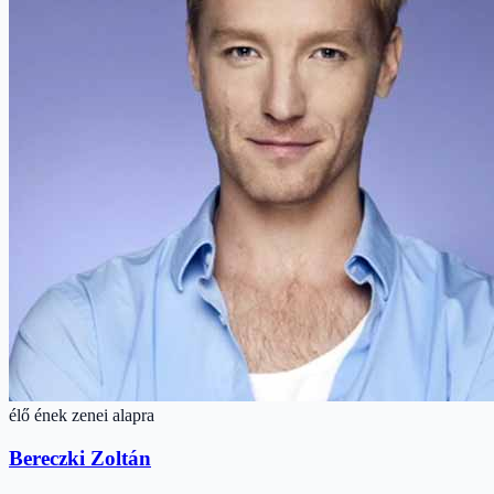
élő ének zenei alapra
Bereczki Zoltán