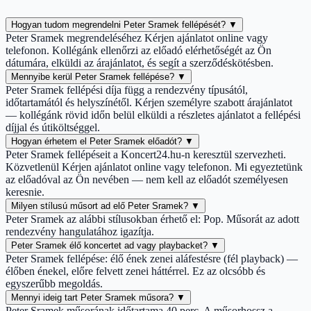
Hogyan tudom megrendelni Peter Sramek fellépését?
▼
Peter Sramek megrendeléséhez Kérjen ajánlatot online vagy
telefonon. Kollégánk ellenőrzi az előadó elérhetőségét az Ön
dátumára, elküldi az árajánlatot, és segít a szerződéskötésben.
Mennyibe kerül Peter Sramek fellépése?
▼
Peter Sramek fellépési díja függ a rendezvény típusától,
időtartamától és helyszínétől. Kérjen személyre szabott árajánlatot
— kollégánk rövid időn belül elküldi a részletes ajánlatot a fellépési
díjjal és útiköltséggel.
Hogyan érhetem el Peter Sramek előadót?
▼
Peter Sramek fellépéseit a Koncert24.hu-n keresztül szervezheti.
Közvetlenül Kérjen ajánlatot online vagy telefonon. Mi egyeztetünk
az előadóval az Ön nevében — nem kell az előadót személyesen
keresnie.
Milyen stílusú műsort ad elő Peter Sramek?
▼
Peter Sramek az alábbi stílusokban érhető el: Pop. Műsorát az adott
rendezvény hangulatához igazítja.
Peter Sramek élő koncertet ad vagy playbacket?
▼
Peter Sramek fellépése: élő ének zenei aláfestésre (fél playback) —
élőben énekel, előre felvett zenei háttérrel. Ez az olcsóbb és
egyszerűbb megoldás.
Mennyi ideig tart Peter Sramek műsora?
▼
Peter Sramek műsorának időtartama 40 perc. A műsorhossz a