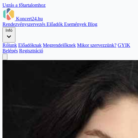
Ugrás a főtartalomhoz
Koncert24.hu
Rendezvényszervezés
Előadók
Események
Blog
Infó
Rólunk
Előadóknak
Megrendelőknek
Mikor szervezzünk?
GYIK
Belépés
Regisztráció