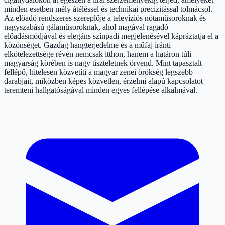
minden esetben mély átéléssel és technikai precizitással tolmácsol.
Az előadó rendszeres szereplője a televíziós nótaműsoroknak és
nagyszabású gálaműsoroknak, ahol magával ragadó
előadásmódjával és elegáns színpadi megjelenésével kápráztatja el a
közönséget. Gazdag hangterjedelme és a műfaj iránti
elkötelezettsége révén nemcsak itthon, hanem a határon túli
magyarság körében is nagy tiszteletnek örvend. Mint tapasztalt
fellépő, hitelesen közvetíti a magyar zenei örökség legszebb
darabjait, miközben képes közvetlen, érzelmi alapú kapcsolatot
teremteni hallgatóságával minden egyes fellépése alkalmával.