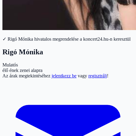
✓ Rigó Mónika hivatalos megrendelése a koncert24.hu-n keresztül
Rigó Mónika
Mulatós
élő ének zenei alapra
Az árak megtekintéséhez
jelentkezz be
vagy
regisztrálj
!