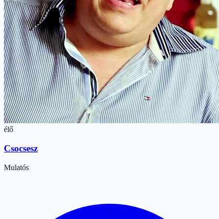
élő
Csocsesz
Mulatós