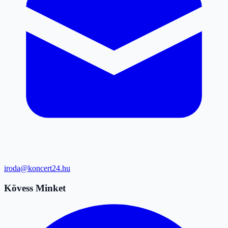
iroda@koncert24.hu
Kövess Minket