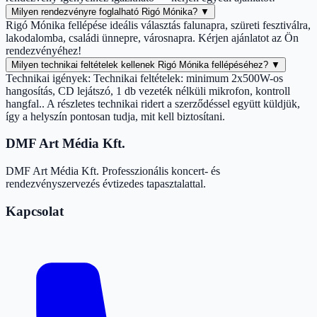
Milyen rendezvényre foglalható Rigó Mónika?
▼
Rigó Mónika fellépése ideális választás falunapra, szüreti fesztiválra,
lakodalomba, családi ünnepre, városnapra. Kérjen ajánlatot az Ön
rendezvényéhez!
Milyen technikai feltételek kellenek Rigó Mónika fellépéséhez?
▼
Technikai igények: Technikai feltételek: minimum 2x500W-os
hangosítás, CD lejátszó, 1 db vezeték nélküli mikrofon, kontroll
hangfal.. A részletes technikai ridert a szerződéssel együtt küldjük,
így a helyszín pontosan tudja, mit kell biztosítani.
DMF Art Média Kft.
DMF Art Média Kft. Professzionális koncert- és
rendezvényszervezés évtizedes tapasztalattal.
Kapcsolat