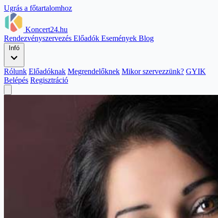
Ugrás a főtartalomhoz
Koncert24.hu
Rendezvényszervezés
Előadók
Események
Blog
Infó
Rólunk
Előadóknak
Megrendelőknek
Mikor szervezzünk?
GYIK
Belépés
Regisztráció