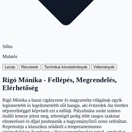
Stílus
Mulatós
Leírás
Részletek
Technikai követelmények
Vélemények
Rigó Mónika - Fellépés, Megrendelés,
Elérhetőség
Rigó Mónika a hazai cigányzene és magyarnóta világának egyik
legismertebb és legelismertebb női hangja, aki évtizedek óta töretlen
népszerűséggel képviseli ezt a műfajt. Pályafutása során számos
önálló lemeze jelent meg, tehetségét pedig több rangos szakmai
elismeréssel és díjjal jutalmazták a hagyományőrző zenei szférában.
Repertoárja a klasszikus nótáktól a temperamentumos
cigánydalokon át egészen a lírai szerzeményekig terjed, amelyeket