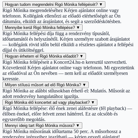
Hogyan tudom megrendelni Rigó Mónika fellépését?
▼
Rigó Mónika megrendeléséhez Kérjen ajánlatot online vagy
telefonon. Kollégánk ellenőrzi az előadó elérhetőségét az Ön
dátumára, elküldi az árajánlatot, és segít a szerződéskötésben.
Mennyibe kerül Rigó Mónika fellépése?
▼
Rigó Mónika fellépési díja függ a rendezvény típusától,
időtartamától és helyszínétől. Kérjen személyre szabott árajánlatot
— kollégánk rövid időn belül elküldi a részletes ajánlatot a fellépési
díjjal és útiköltséggel.
Hogyan érhetem el Rigó Mónika előadót?
▼
Rigó Mónika fellépéseit a Koncert24.hu-n keresztül szervezheti.
Közvetlenül Kérjen ajánlatot online vagy telefonon. Mi egyeztetünk
az előadóval az Ön nevében — nem kell az előadót személyesen
keresnie.
Milyen stílusú műsort ad elő Rigó Mónika?
▼
Rigó Mónika az alábbi stílusokban érhető el: Mulatós. Műsorát az
adott rendezvény hangulatához igazítja.
Rigó Mónika élő koncertet ad vagy playbacket?
▼
Rigó Mónika fellépése: élő ének zenei aláfestésre (fél playback) —
élőben énekel, előre felvett zenei háttérrel. Ez az olcsóbb és
egyszerűbb megoldás.
Mennyi ideig tart Rigó Mónika műsora?
▼
Rigó Mónika műsorának időtartama 50 perc. A műsorhossz a
rendezvény igényeihez igazítható — kérjen egyedi ajánlatot!