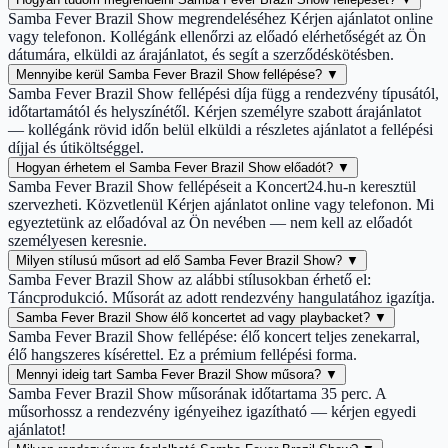
Samba Fever Brazil Show megrendeléséhez Kérjen ajánlatot online
vagy telefonon. Kollégánk ellenőrzi az előadó elérhetőségét az Ön
dátumára, elküldi az árajánlatot, és segít a szerződéskötésben.
Mennyibe kerül Samba Fever Brazil Show fellépése?
▼
Samba Fever Brazil Show fellépési díja függ a rendezvény típusától,
időtartamától és helyszínétől. Kérjen személyre szabott árajánlatot
— kollégánk rövid időn belül elküldi a részletes ajánlatot a fellépési
díjjal és útiköltséggel.
Hogyan érhetem el Samba Fever Brazil Show előadót?
▼
Samba Fever Brazil Show fellépéseit a Koncert24.hu-n keresztül
szervezheti. Közvetlenül Kérjen ajánlatot online vagy telefonon. Mi
egyeztetünk az előadóval az Ön nevében — nem kell az előadót
személyesen keresnie.
Milyen stílusú műsort ad elő Samba Fever Brazil Show?
▼
Samba Fever Brazil Show az alábbi stílusokban érhető el:
Táncprodukció. Műsorát az adott rendezvény hangulatához igazítja.
Samba Fever Brazil Show élő koncertet ad vagy playbacket?
▼
Samba Fever Brazil Show fellépése: élő koncert teljes zenekarral,
élő hangszeres kísérettel. Ez a prémium fellépési forma.
Mennyi ideig tart Samba Fever Brazil Show műsora?
▼
Samba Fever Brazil Show műsorának időtartama 35 perc. A
műsorhossz a rendezvény igényeihez igazítható — kérjen egyedi
ajánlatot!