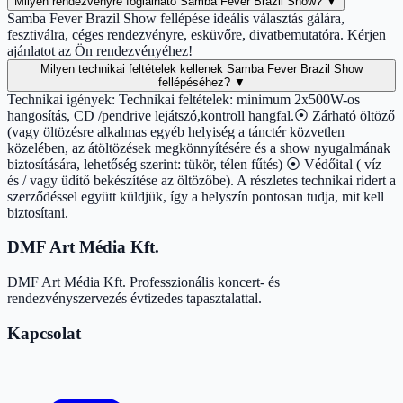
Milyen rendezvényre foglalható Samba Fever Brazil Show?
▼
Samba Fever Brazil Show fellépése ideális választás gálára,
fesztiválra, céges rendezvényre, esküvőre, divatbemutatóra. Kérjen
ajánlatot az Ön rendezvényéhez!
Milyen technikai feltételek kellenek Samba Fever Brazil Show
fellépéséhez?
▼
Technikai igények: Technikai feltételek: minimum 2x500W-os
hangosítás, CD /pendrive lejátszó,kontroll hangfal.⦿ Zárható öltöző
(vagy öltözésre alkalmas egyéb helyiség a tánctér közvetlen
közelében, az átöltözések megkönnyítésére és a show nyugalmának
biztosítására, lehetőség szerint: tükör, télen fűtés) ⦿ Védőital ( víz
és / vagy üdítő bekészítése az öltözőbe). A részletes technikai ridert a
szerződéssel együtt küldjük, így a helyszín pontosan tudja, mit kell
biztosítani.
DMF Art Média Kft.
DMF Art Média Kft. Professzionális koncert- és
rendezvényszervezés évtizedes tapasztalattal.
Kapcsolat