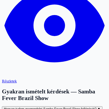
Részletek
Gyakran ismételt kérdések — Samba
Fever Brazil Show
Hogyan tudom megrendelni Samba Fever Brazil Show fellépését?
▼