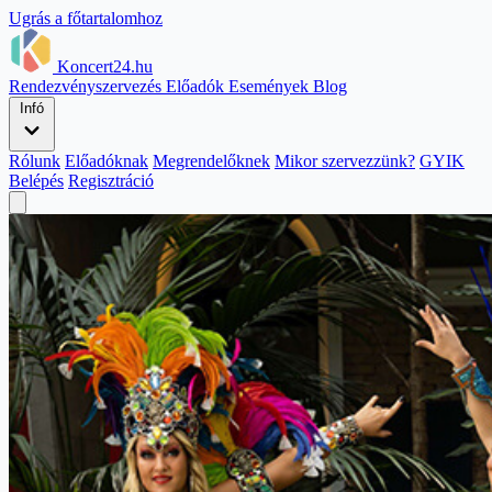
Ugrás a főtartalomhoz
Koncert24.hu
Rendezvényszervezés
Előadók
Események
Blog
Infó
Rólunk
Előadóknak
Megrendelőknek
Mikor szervezzünk?
GYIK
Belépés
Regisztráció