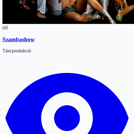
élő
Szambashow
Táncprodukció