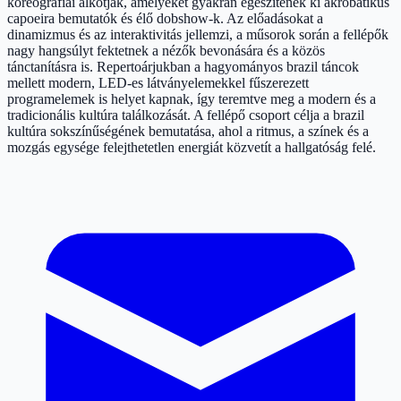
koreográfiái alkotják, amelyeket gyakran egészítenek ki akrobatikus
capoeira bemutatók és élő dobshow-k. Az előadásokat a
dinamizmus és az interaktivitás jellemzi, a műsorok során a fellépők
nagy hangsúlyt fektetnek a nézők bevonására és a közös
tánctanításra is. Repertoárjukban a hagyományos brazil táncok
mellett modern, LED-es látványelemekkel fűszerezett
programelemek is helyet kapnak, így teremtve meg a modern és a
tradicionális kultúra találkozását. A fellépő csoport célja a brazil
kultúra sokszínűségének bemutatása, ahol a ritmus, a színek és a
mozgás egysége felejthetetlen energiát közvetít a hallgatóság felé.