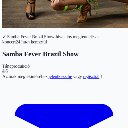
✓ Samba Fever Brazil Show hivatalos megrendelése a
koncert24.hu-n keresztül
Samba Fever Brazil Show
Táncprodukció
élő
Az árak megtekintéséhez
jelentkezz be
vagy
regisztrálj
!