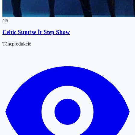
élő
Celtic Sunrise Ír Step Show
Táncprodukció