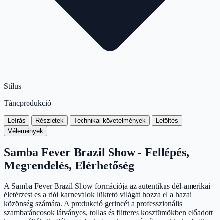
Stílus
Táncprodukció
Leírás
Részletek
Technikai követelmények
Letöltés
Vélemények
Samba Fever Brazil Show - Fellépés,
Megrendelés, Elérhetőség
A Samba Fever Brazil Show formációja az autentikus dél-amerikai
életérzést és a riói karneválok lüktető világát hozza el a hazai
közönség számára. A produkció gerincét a professzionális
szambatáncosok látványos, tollas és flitteres kosztümökben előadott