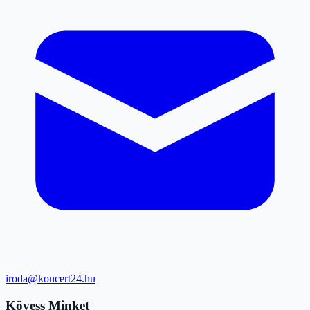
iroda@koncert24.hu
Kövess Minket