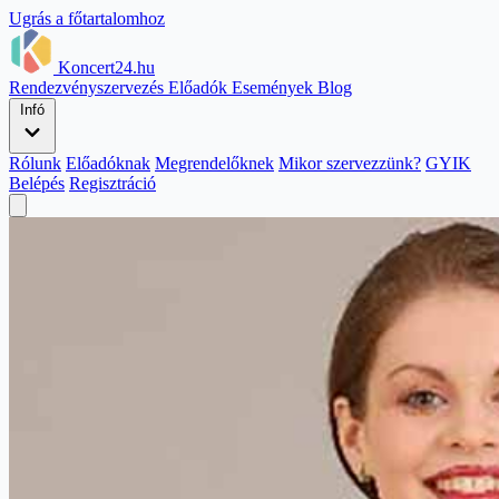
Ugrás a főtartalomhoz
Koncert24.hu
Rendezvényszervezés
Előadók
Események
Blog
Infó
Rólunk
Előadóknak
Megrendelőknek
Mikor szervezzünk?
GYIK
Belépés
Regisztráció