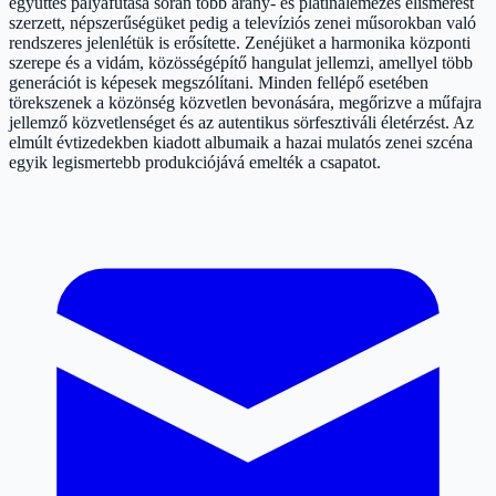
együttes pályafutása során több arany- és platinalemezes elismerést
szerzett, népszerűségüket pedig a televíziós zenei műsorokban való
rendszeres jelenlétük is erősítette. Zenéjüket a harmonika központi
szerepe és a vidám, közösségépítő hangulat jellemzi, amellyel több
generációt is képesek megszólítani. Minden fellépő esetében
törekszenek a közönség közvetlen bevonására, megőrizve a műfajra
jellemző közvetlenséget és az autentikus sörfesztiváli életérzést. Az
elmúlt évtizedekben kiadott albumaik a hazai mulatós zenei szcéna
egyik legismertebb produkciójává emelték a csapatot.