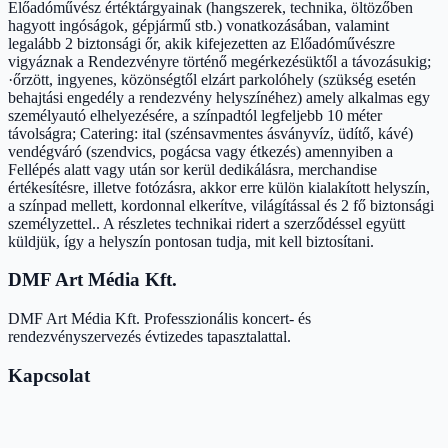
Előadóművész értéktárgyainak (hangszerek, technika, öltözőben
hagyott ingóságok, gépjármű stb.) vonatkozásában, valamint
legalább 2 biztonsági őr, akik kifejezetten az Előadóművészre
vigyáznak a Rendezvényre történő megérkezésüktől a távozásukig;
·őrzött, ingyenes, közönségtől elzárt parkolóhely (szükség esetén
behajtási engedély a rendezvény helyszínéhez) amely alkalmas egy
személyautó elhelyezésére, a színpadtól legfeljebb 10 méter
távolságra; Catering: ital (szénsavmentes ásványvíz, üdítő, kávé)
vendégváró (szendvics, pogácsa vagy étkezés) amennyiben a
Fellépés alatt vagy után sor kerül dedikálásra, merchandise
értékesítésre, illetve fotózásra, akkor erre külön kialakított helyszín,
a színpad mellett, kordonnal elkerítve, világítással és 2 fő biztonsági
személyzettel.. A részletes technikai ridert a szerződéssel együtt
küldjük, így a helyszín pontosan tudja, mit kell biztosítani.
DMF Art Média Kft.
DMF Art Média Kft. Professzionális koncert- és
rendezvényszervezés évtizedes tapasztalattal.
Kapcsolat