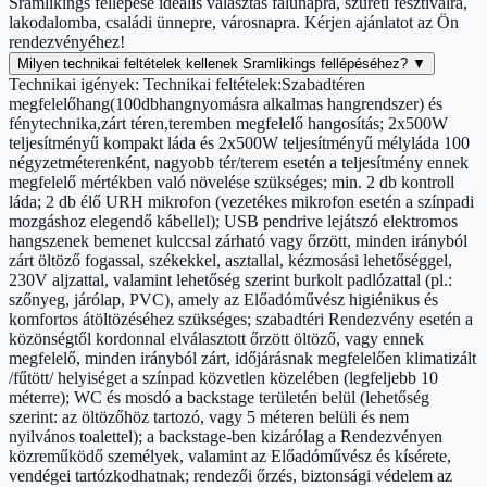
Sramlikings fellépése ideális választás falunapra, szüreti fesztiválra,
lakodalomba, családi ünnepre, városnapra. Kérjen ajánlatot az Ön
rendezvényéhez!
Milyen technikai feltételek kellenek Sramlikings fellépéséhez?
▼
Technikai igények: Technikai feltételek:Szabadtéren
megfelelőhang(100dbhangnyomásra alkalmas hangrendszer) és
fénytechnika,zárt téren,teremben megfelelő hangosítás; 2x500W
teljesítményű kompakt láda és 2x500W teljesítményű mélyláda 100
négyzetméterenként, nagyobb tér/terem esetén a teljesítmény ennek
megfelelő mértékben való növelése szükséges; min. 2 db kontroll
láda; 2 db élő URH mikrofon (vezetékes mikrofon esetén a színpadi
mozgáshoz elegendő kábellel); USB pendrive lejátszó elektromos
hangszenek bemenet kulccsal zárható vagy őrzött, minden irányból
zárt öltöző fogassal, székekkel, asztallal, kézmosási lehetőséggel,
230V aljzattal, valamint lehetőség szerint burkolt padlózattal (pl.:
szőnyeg, járólap, PVC), amely az Előadóművész higiénikus és
komfortos átöltözéséhez szükséges; szabadtéri Rendezvény esetén a
közönségtől kordonnal elválasztott őrzött öltöző, vagy ennek
megfelelő, minden irányból zárt, időjárásnak megfelelően klimatizált
/fűtött/ helyiséget a színpad közvetlen közelében (legfeljebb 10
méterre); WC és mosdó a backstage területén belül (lehetőség
szerint: az öltözőhöz tartozó, vagy 5 méteren belüli és nem
nyilvános toalettel); a backstage-ben kizárólag a Rendezvényen
közreműködő személyek, valamint az Előadóművész és kísérete,
vendégei tartózkodhatnak; rendezői őrzés, biztonsági védelem az