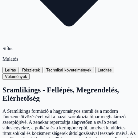
Stílus
Mulatós
Leírás
Részletek
Technikai követelmények
Letöltés
Vélemények
Sramlikings - Fellépés, Megrendelés,
Elérhetőség
A Sramlikings formáció a hagyományos sramli és a modern
tánczene ötvözésével vált a hazai szórakoztatóipar meghatározó
szereplőjévé. A zenekar repertoárja alapvetően a sváb zenei
stílusjegyekre, a polkára és a keringőre épül, amelyet lendületes
ritmusokkal és közismert slágerek átdolgozásaival tesznek maivá. Az