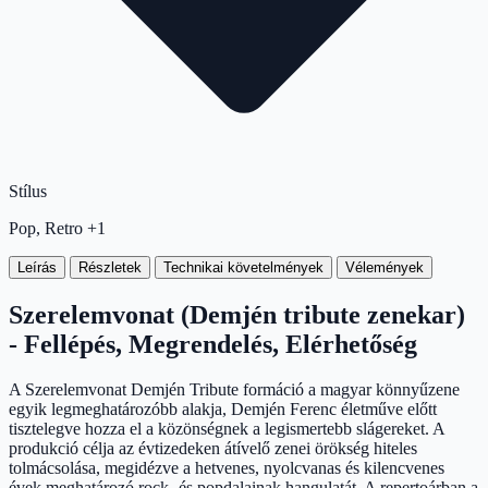
Stílus
Pop, Retro +1
Leírás
Részletek
Technikai követelmények
Vélemények
Szerelemvonat (Demjén tribute zenekar)
- Fellépés, Megrendelés, Elérhetőség
A Szerelemvonat Demjén Tribute formáció a magyar könnyűzene
egyik legmeghatározóbb alakja, Demjén Ferenc életműve előtt
tisztelegve hozza el a közönségnek a legismertebb slágereket. A
produkció célja az évtizedeken átívelő zenei örökség hiteles
tolmácsolása, megidézve a hetvenes, nyolcvanas és kilencvenes
évek meghatározó rock- és popdalainak hangulatát. A repertoárban a