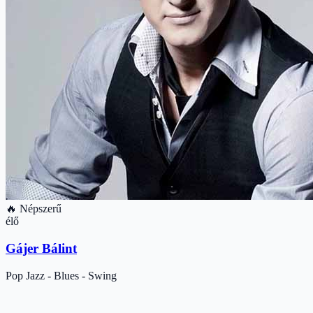
🔥 Népszerű
élő
Gájer Bálint
Pop
Jazz - Blues - Swing