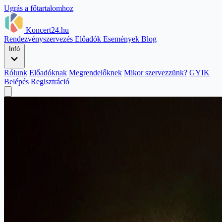
Ugrás a főtartalomhoz
Koncert24.hu
Rendezvényszervezés
Előadók
Események
Blog
Infó
Rólunk
Előadóknak
Megrendelőknek
Mikor szervezzünk?
GYIK
Belépés
Regisztráció