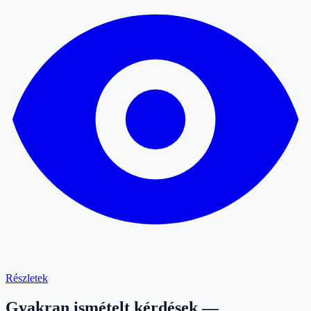
Részletek
Gyakran ismételt kérdések —