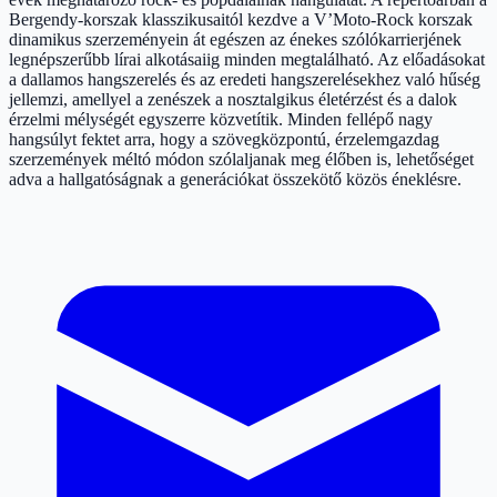
Bergendy-korszak klasszikusaitól kezdve a V’Moto-Rock korszak
dinamikus szerzeményein át egészen az énekes szólókarrierjének
legnépszerűbb lírai alkotásaiig minden megtalálható. Az előadásokat
a dallamos hangszerelés és az eredeti hangszerelésekhez való hűség
jellemzi, amellyel a zenészek a nosztalgikus életérzést és a dalok
érzelmi mélységét egyszerre közvetítik. Minden fellépő nagy
hangsúlyt fektet arra, hogy a szövegközpontú, érzelemgazdag
szerzemények méltó módon szólaljanak meg élőben is, lehetőséget
adva a hallgatóságnak a generációkat összekötő közös éneklésre.