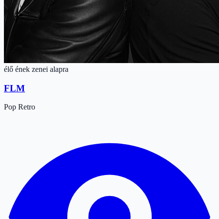
élő ének zenei alapra
FLM
Pop
Retro