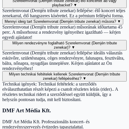
Szerelemvonat (Demjén tribute zenekar) élő koncertet ad vagy
playbacket?
▼
Szerelemvonat (Demjén tribute zenekar) fellépése: élő koncert teljes
zenekarral, élő hangszeres kísérettel. Ez a prémium fellépési forma.
Mennyi ideig tart Szerelemvonat (Demjén tribute zenekar) műsora?
▼
Szerelemvonat (Demjén tribute zenekar) műsorának időtartama 45
perc. A műsorhossz a rendezvény igényeihez igazítható — kérjen
egyedi ajánlatot!
Milyen rendezvényre foglalható Szerelemvonat (Demjén tribute
zenekar)?
▼
Szerelemvonat (Demjén tribute zenekar) fellépése ideális választás
esküvőre, születésnapra, céges rendezvényre, falunapra, fesztiválra,
bálra, nőnapra, nyugdíjas ünneplésre. Kérjen ajánlatot az Ön
rendezvényéhez!
Milyen technikai feltételek kellenek Szerelemvonat (Demjén tribute
zenekar) fellépéséhez?
▼
Technikai igények: Technikai feltételek: a szerződés
elválaszthatatlan részét képezi a csatolt részletes leírás (rider).. A
részletes technikai ridert a szerződéssel együtt küldjük, így a
helyszín pontosan tudja, mit kell biztosítani.
DMF Art Média Kft.
DMF Art Média Kft. Professzionális koncert- és
rendezvényszervezés évtizedes tapasztalattal.