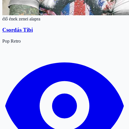
élő ének zenei alapra
Csordás Tibi
Pop
Retro