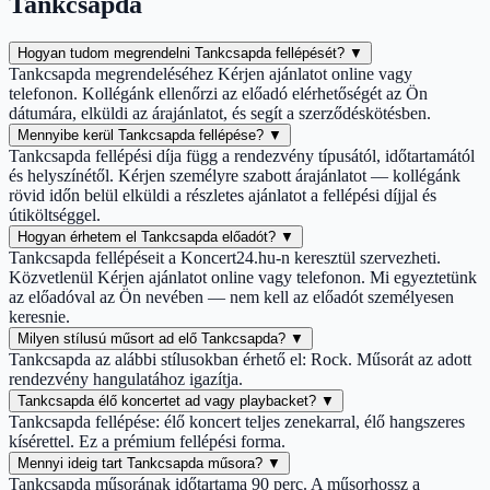
Tankcsapda
Hogyan tudom megrendelni Tankcsapda fellépését?
▼
Tankcsapda megrendeléséhez Kérjen ajánlatot online vagy
telefonon. Kollégánk ellenőrzi az előadó elérhetőségét az Ön
dátumára, elküldi az árajánlatot, és segít a szerződéskötésben.
Mennyibe kerül Tankcsapda fellépése?
▼
Tankcsapda fellépési díja függ a rendezvény típusától, időtartamától
és helyszínétől. Kérjen személyre szabott árajánlatot — kollégánk
rövid időn belül elküldi a részletes ajánlatot a fellépési díjjal és
útiköltséggel.
Hogyan érhetem el Tankcsapda előadót?
▼
Tankcsapda fellépéseit a Koncert24.hu-n keresztül szervezheti.
Közvetlenül Kérjen ajánlatot online vagy telefonon. Mi egyeztetünk
az előadóval az Ön nevében — nem kell az előadót személyesen
keresnie.
Milyen stílusú műsort ad elő Tankcsapda?
▼
Tankcsapda az alábbi stílusokban érhető el: Rock. Műsorát az adott
rendezvény hangulatához igazítja.
Tankcsapda élő koncertet ad vagy playbacket?
▼
Tankcsapda fellépése: élő koncert teljes zenekarral, élő hangszeres
kísérettel. Ez a prémium fellépési forma.
Mennyi ideig tart Tankcsapda műsora?
▼
Tankcsapda műsorának időtartama 90 perc. A műsorhossz a