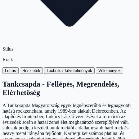
Stílus
Rock
Leírás
Részletek
Technikai követelmények
Vélemények
Tankcsapda - Fellépés, Megrendelés,
Elérhetőség
A Tankcsapda Magyarország egyik legnépszerűbb és legnagyobb
hatású rockzenekara, amely 1989-ben alakult Debrecenben. Az
alapító és frontember, Lukács László vezetésével a formáció az
évtizedek során a hazai zenei élet meghatározó szereplőjévé vált,
stílusuk pedig a kezdeti punk rocktól a dallamosabb hard rock és
heavy metal irányába fejlődött. Karrierjüket számos platina- és
aranylemez, valamint rangos szakmai elismerések, köztük több