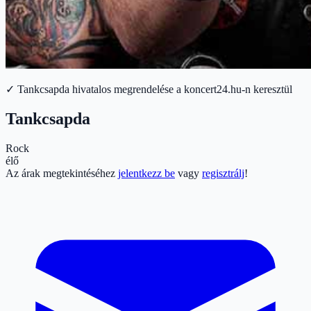
✓ Tankcsapda hivatalos megrendelése a koncert24.hu-n keresztül
Tankcsapda
Rock
élő
Az árak megtekintéséhez
jelentkezz be
vagy
regisztrálj
!