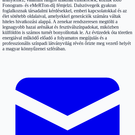
Fonogram- és eMeRTon-díj fémjelzi. Dalszövegeik gyakran
foglalkoznak társadalmi kérdésekkel, emberi kapcsolatokkal és az
élet sötétebb oldalaival, amelyekkel generációk számára váltak
hiteles hivatkozási alappá. A zenekar rendszeresen megtölti a
legnagyobb hazai arénákat és fesztiválszínpadokat, miközben
külföldön is számos turnét bonyolítottak le. Az évtizedek óta töretlen
energiával működő előadó a folyamatos megújulás és a
professzionális színpadi látványvilág révén őrizte meg vezető helyét
a magyar könnyűzenei szférában.