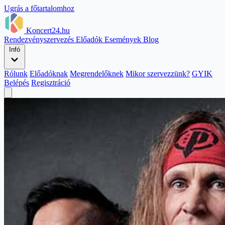
Ugrás a főtartalomhoz
Koncert24.hu
Rendezvényszervezés
Előadók
Események
Blog
Infó
Rólunk
Előadóknak
Megrendelőknek
Mikor szervezzünk?
GYIK
Belépés
Regisztráció