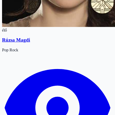
élő
Rúzsa Magdi
Pop
Rock