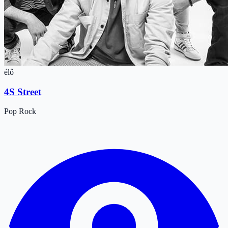
élő
4S Street
Pop
Rock