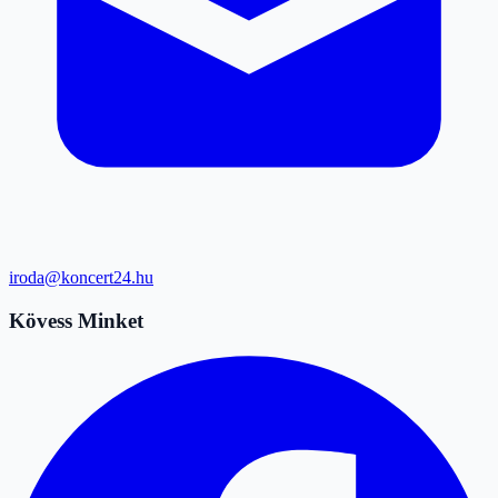
iroda@koncert24.hu
Kövess Minket