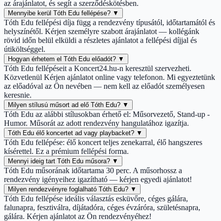
az árajánlatot, és segít a szerződéskötésben.
Mennyibe kerül Tóth Edu fellépése?
▼
Tóth Edu fellépési díja függ a rendezvény típusától, időtartamától és
helyszínétől. Kérjen személyre szabott árajánlatot — kollégánk
rövid időn belül elküldi a részletes ajánlatot a fellépési díjjal és
útiköltséggel.
Hogyan érhetem el Tóth Edu előadót?
▼
Tóth Edu fellépéseit a Koncert24.hu-n keresztül szervezheti.
Közvetlenül Kérjen ajánlatot online vagy telefonon. Mi egyeztetünk
az előadóval az Ön nevében — nem kell az előadót személyesen
keresnie.
Milyen stílusú műsort ad elő Tóth Edu?
▼
Tóth Edu az alábbi stílusokban érhető el: Műsorvezető, Stand-up -
Humor. Műsorát az adott rendezvény hangulatához igazítja.
Tóth Edu élő koncertet ad vagy playbacket?
▼
Tóth Edu fellépése: élő koncert teljes zenekarral, élő hangszeres
kísérettel. Ez a prémium fellépési forma.
Mennyi ideig tart Tóth Edu műsora?
▼
Tóth Edu műsorának időtartama 30 perc. A műsorhossz a
rendezvény igényeihez igazítható — kérjen egyedi ajánlatot!
Milyen rendezvényre foglalható Tóth Edu?
▼
Tóth Edu fellépése ideális választás esküvőre, céges gálára,
falunapra, fesztiválra, díjátadóra, céges évzáróra, születésnapra,
gálára. Kérjen ajánlatot az Ön rendezvényéhez!