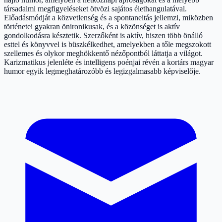
társadalmi megfigyeléseket ötvözi sajátos élethangulatával.
Előadásmódját a közvetlenség és a spontaneitás jellemzi, miközben
történetei gyakran önironikusak, és a közönséget is aktív
gondolkodásra késztetik. Szerzőként is aktív, hiszen több önálló
esttel és könyvvel is büszkélkedhet, amelyekben a tőle megszokott
szellemes és olykor meghökkentő nézőpontból láttatja a világot.
Karizmatikus jelenléte és intelligens poénjai révén a kortárs magyar
humor egyik legmeghatározóbb és legizgalmasabb képviselője.