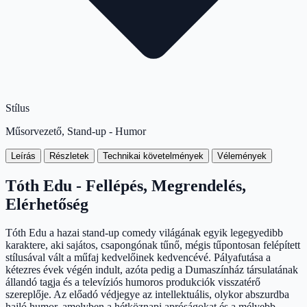
Stílus
Műsorvezető, Stand-up - Humor
Leírás
Részletek
Technikai követelmények
Vélemények
Tóth Edu - Fellépés, Megrendelés,
Elérhetőség
Tóth Edu a hazai stand-up comedy világának egyik legegyedibb
karaktere, aki sajátos, csapongónak tűnő, mégis tűpontosan felépített
stílusával vált a műfaj kedvelőinek kedvencévé. Pályafutása a
kétezres évek végén indult, azóta pedig a Dumaszínház társulatának
állandó tagja és a televíziós humoros produkciók visszatérő
szereplője. Az előadó védjegye az intellektuális, olykor abszurdba
hajló humor, amelyben a hétköznapi apróságokat és a mélyebb