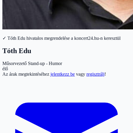
✓ Tóth Edu hivatalos megrendelése a koncert24.hu-n keresztül
Tóth Edu
Műsorvezető
Stand-up - Humor
élő
Az árak megtekintéséhez
jelentkezz be
vagy
regisztrálj
!