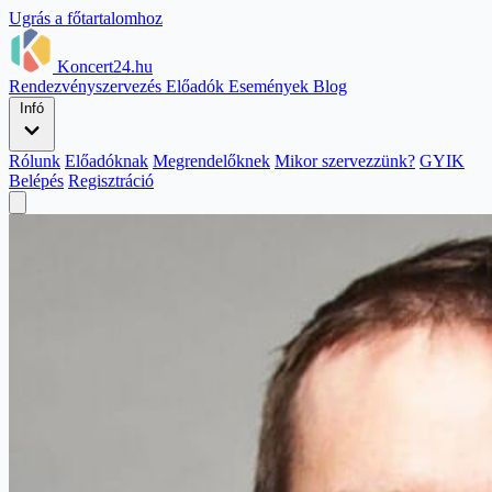
Ugrás a főtartalomhoz
Koncert24.hu
Rendezvényszervezés
Előadók
Események
Blog
Infó
Rólunk
Előadóknak
Megrendelőknek
Mikor szervezzünk?
GYIK
Belépés
Regisztráció