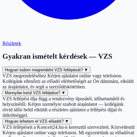
Részletek
Gyakran ismételt kérdések — VZS
Hogyan tudom megrendelni VZS fellépését?
▼
VZS megrendeléséhez Kérjen ajánlatot online vagy telefonon.
Kollégánk ellenőrzi az előadó elérhetőségét az Ön dátumára, elküldi
az árajánlatot, és segít a szerződéskötésben.
Mennyibe kerül VZS fellépése?
▼
VZS fellépési díja függ a rendezvény típusától, időtartamától és
helyszínétől. Kérjen személyre szabott árajánlatot — kollégánk
rövid időn belül elküldi a részletes ajánlatot a fellépési díjjal és
útiköltséggel.
Hogyan érhetem el VZS előadót?
▼
VZS fellépéseit a Koncert24.hu-n keresztül szervezheti. Közvetlenül
Kérjen ajánlatot online vagy telefonon. Mi egyeztetünk az előadóval