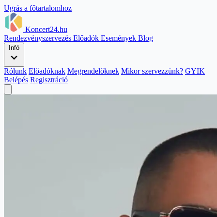
Ugrás a főtartalomhoz
Koncert24.hu
Rendezvényszervezés
Előadók
Események
Blog
Infó
Rólunk
Előadóknak
Megrendelőknek
Mikor szervezzünk?
GYIK
Belépés
Regisztráció