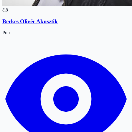
élő
Berkes Olivér Akusztik
Pop