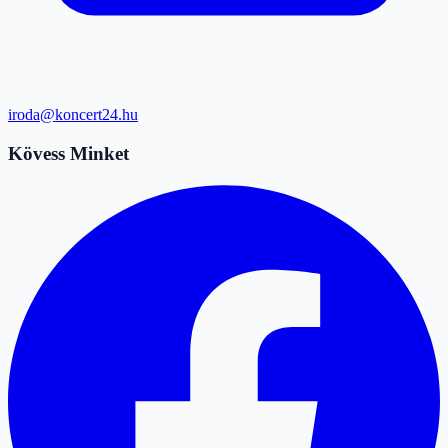
iroda@koncert24.hu
Kövess Minket