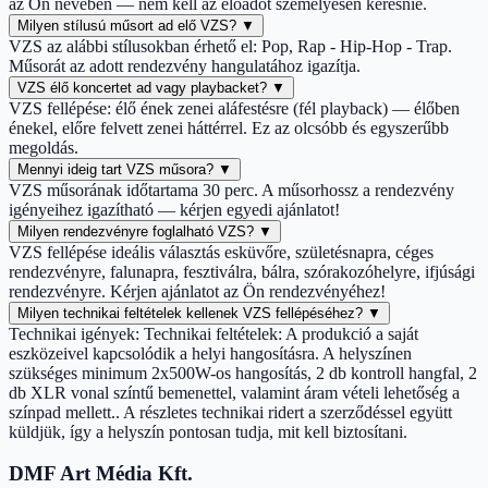
az Ön nevében — nem kell az előadót személyesen keresnie.
Milyen stílusú műsort ad elő VZS?
▼
VZS az alábbi stílusokban érhető el: Pop, Rap - Hip-Hop - Trap.
Műsorát az adott rendezvény hangulatához igazítja.
VZS élő koncertet ad vagy playbacket?
▼
VZS fellépése: élő ének zenei aláfestésre (fél playback) — élőben
énekel, előre felvett zenei háttérrel. Ez az olcsóbb és egyszerűbb
megoldás.
Mennyi ideig tart VZS műsora?
▼
VZS műsorának időtartama 30 perc. A műsorhossz a rendezvény
igényeihez igazítható — kérjen egyedi ajánlatot!
Milyen rendezvényre foglalható VZS?
▼
VZS fellépése ideális választás esküvőre, születésnapra, céges
rendezvényre, falunapra, fesztiválra, bálra, szórakozóhelyre, ifjúsági
rendezvényre. Kérjen ajánlatot az Ön rendezvényéhez!
Milyen technikai feltételek kellenek VZS fellépéséhez?
▼
Technikai igények: Technikai feltételek: A produkció a saját
eszközeivel kapcsolódik a helyi hangosításra. A helyszínen
szükséges minimum 2x500W-os hangosítás, 2 db kontroll hangfal, 2
db XLR vonal színtű bemenettel, valamint áram vételi lehetőség a
színpad mellett.. A részletes technikai ridert a szerződéssel együtt
küldjük, így a helyszín pontosan tudja, mit kell biztosítani.
DMF Art Média Kft.