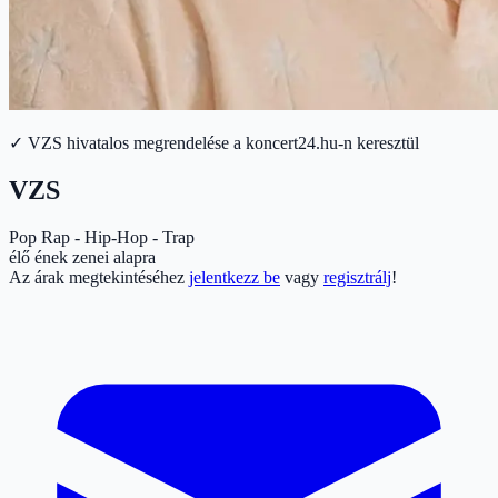
✓ VZS hivatalos megrendelése a koncert24.hu-n keresztül
VZS
Pop
Rap - Hip-Hop - Trap
élő ének zenei alapra
Az árak megtekintéséhez
jelentkezz be
vagy
regisztrálj
!