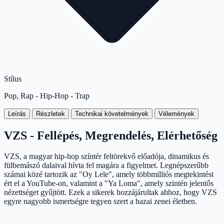
Stílus
Pop, Rap - Hip-Hop - Trap
Leírás
Részletek
Technikai követelmények
Vélemények
VZS - Fellépés, Megrendelés, Elérhetőség
VZS, a magyar hip-hop színtér feltörekvő előadója, dinamikus és
fülbemászó dalaival hívta fel magára a figyelmet. Legnépszerűbb
számai közé tartozik az "Oy Lele", amely többmilliós megtekintést
ért el a YouTube-on, valamint a "Ya Loma", amely szintén jelentős
nézettséget gyűjtött. Ezek a sikerek hozzájárultak ahhoz, hogy VZS
egyre nagyobb ismertségre tegyen szert a hazai zenei életben.