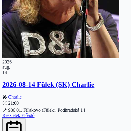
2026
aug.
14
2026-08-14 Fülek (SK) Charlie
🎤
Charlie
🕐
21:00
📍
986 01, Fiľakovo (Fülek), Podhradská 14
Részletek
Előadó