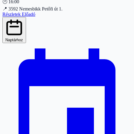
🕐
16:00
📍
3592 Nemesbikk Petőfi út 1.
Részletek
Előadó
Naptárhoz