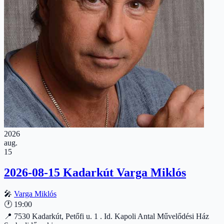
2026
aug.
15
2026-08-15 Kadarkút Varga Miklós
🎤
Varga Miklós
🕐
19:00
📍
7530 Kadarkút, Petőfi u. 1 . Id. Kapoli Antal Művelődési Ház