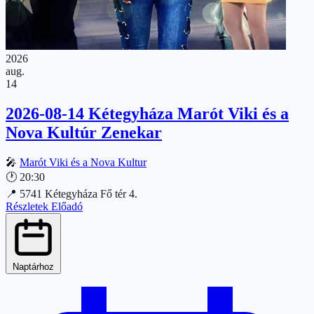
2026
aug.
14
2026-08-14 Kétegyháza Marót Viki és a
Nova Kultúr Zenekar
🎤
Marót Viki és a Nova Kultur
🕐
20:30
📍
5741 Kétegyháza Fő tér 4.
Részletek
Előadó
Naptárhoz