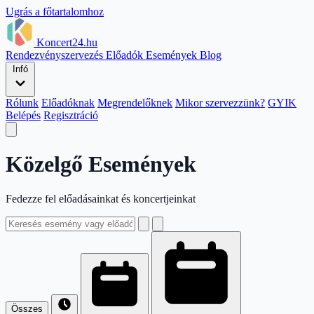
Ugrás a főtartalomhoz
Koncert24.hu
Rendezvényszervezés
Előadók
Események
Blog
Infó
Rólunk
Előadóknak
Megrendelőknek
Mikor szervezzünk?
GYIK
Belépés
Regisztráció
Közelgő Események
Fedezze fel előadásainkat és koncertjeinkat
Összes