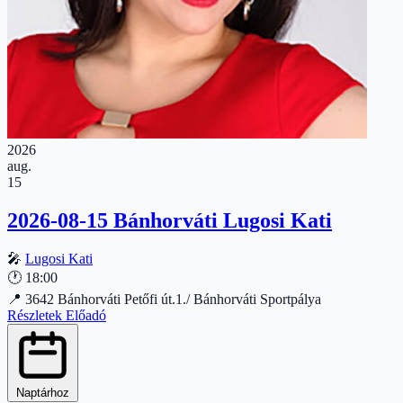
2026
aug.
15
2026-08-15 Bánhorváti Lugosi Kati
🎤
Lugosi Kati
🕐
18:00
📍
3642 Bánhorváti Petőfi út.1./ Bánhorváti Sportpálya
Részletek
Előadó
Naptárhoz