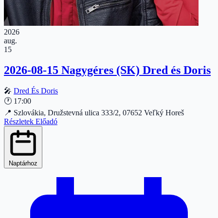
2026
aug.
15
2026-08-15 Nagygéres (SK) Dred és Doris
🎤
Dred És Doris
🕐
17:00
📍
Szlovákia, Družstevná ulica 333/2, 07652 Veľký Horeš
Részletek
Előadó
Naptárhoz