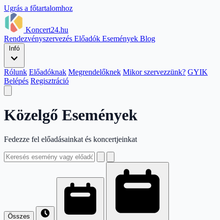
Ugrás a főtartalomhoz
Koncert24.hu
Rendezvényszervezés
Előadók
Események
Blog
Infó
Rólunk
Előadóknak
Megrendelőknek
Mikor szervezzünk?
GYIK
Belépés
Regisztráció
Közelgő Események
Fedezze fel előadásainkat és koncertjeinkat
Összes