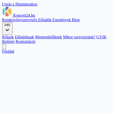
Ugrás a főtartalomhoz
Koncert24.hu
Rendezvényszervezés
Előadók
Események
Blog
Infó
Rólunk
Előadóknak
Megrendelőknek
Mikor szervezzünk?
GYIK
Belépés
Regisztráció
Főoldal