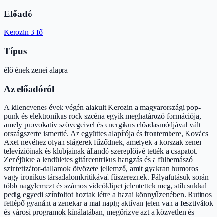
Előadó
Kerozin 3 fő
Típus
élő ének zenei alapra
Az előadóról
A kilencvenes évek végén alakult Kerozin a magyarországi pop-
punk és elektronikus rock szcéna egyik meghatározó formációja,
amely provokatív szövegeivel és energikus előadásmódjával vált
országszerte ismertté. Az együttes alapítója és frontembere, Kovács
Axel nevéhez olyan slágerek fűződnek, amelyek a korszak zenei
televízióinak és klubjainak állandó szereplőivé tették a csapatot.
Zenéjükre a lendületes gitárcentrikus hangzás és a fülbemászó
szintetizátor-dallamok ötvözete jellemző, amit gyakran humoros
vagy ironikus társadalomkritikával fűszereznek. Pályafutásuk során
több nagylemezt és számos videóklipet jelentettek meg, stílusukkal
pedig egyedi színfoltot hoztak létre a hazai könnyűzenében. Rutinos
fellépő gyanánt a zenekar a mai napig aktívan jelen van a fesztiválok
és városi programok kínálatában, megőrizve azt a közvetlen és