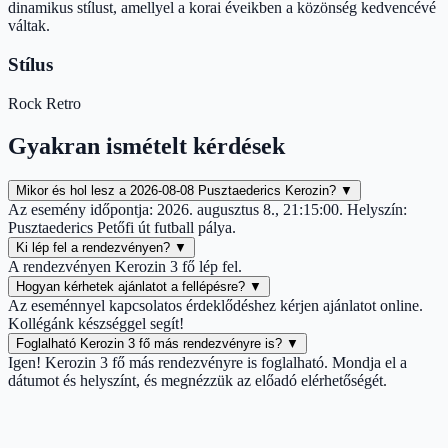
dinamikus stílust, amellyel a korai éveikben a közönség kedvencévé
váltak.
Stílus
Rock
Retro
Gyakran ismételt kérdések
Mikor és hol lesz a 2026-08-08 Pusztaederics Kerozin?
▼
Az esemény időpontja: 2026. augusztus 8., 21:15:00. Helyszín:
Pusztaederics Petőfi út futball pálya.
Ki lép fel a rendezvényen?
▼
A rendezvényen Kerozin 3 fő lép fel.
Hogyan kérhetek ajánlatot a fellépésre?
▼
Az eseménnyel kapcsolatos érdeklődéshez kérjen ajánlatot online.
Kollégánk készséggel segít!
Foglalható Kerozin 3 fő más rendezvényre is?
▼
Igen! Kerozin 3 fő más rendezvényre is foglalható. Mondja el a
dátumot és helyszínt, és megnézzük az előadó elérhetőségét.