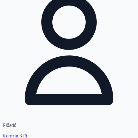
Előadó
Kerozin 3 fő