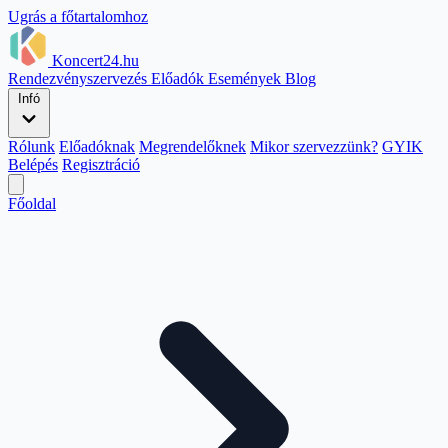
Ugrás a főtartalomhoz
Koncert24.hu
Rendezvényszervezés
Előadók
Események
Blog
Infó
Rólunk
Előadóknak
Megrendelőknek
Mikor szervezzünk?
GYIK
Belépés
Regisztráció
Főoldal