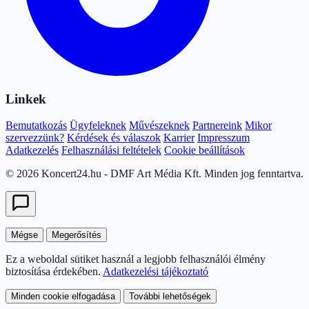
Linkek
Bemutatkozás
Ügyfeleknek
Művészeknek
Partnereink
Mikor
szervezzünk?
Kérdések és válaszok
Karrier
Impresszum
Adatkezelés
Felhasználási feltételek
Cookie beállítások
© 2026 Koncert24.hu - DMF Art Média Kft. Minden jog fenntartva.
Mégse
Megerősítés
Ez a weboldal sütiket használ a legjobb felhasználói élmény
biztosítása érdekében.
Adatkezelési tájékoztató
Minden cookie elfogadása
További lehetőségek