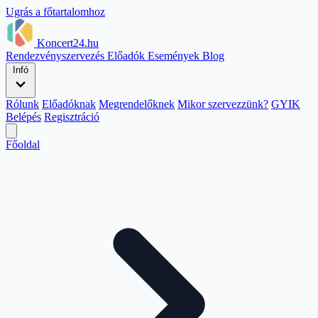
Ugrás a főtartalomhoz
Koncert24.hu
Rendezvényszervezés
Előadók
Események
Blog
Infó
Rólunk
Előadóknak
Megrendelőknek
Mikor szervezzünk?
GYIK
Belépés
Regisztráció
Főoldal