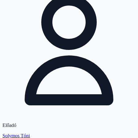
Előadó
Solymos Tóni