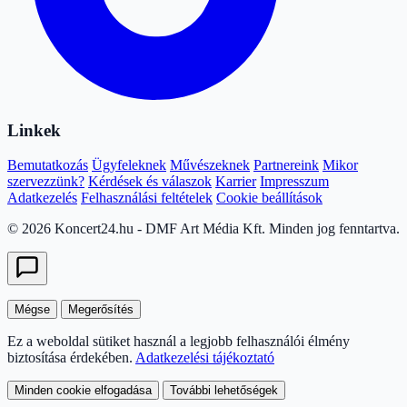
Linkek
Bemutatkozás
Ügyfeleknek
Művészeknek
Partnereink
Mikor
szervezzünk?
Kérdések és válaszok
Karrier
Impresszum
Adatkezelés
Felhasználási feltételek
Cookie beállítások
© 2026 Koncert24.hu - DMF Art Média Kft. Minden jog fenntartva.
Mégse
Megerősítés
Ez a weboldal sütiket használ a legjobb felhasználói élmény
biztosítása érdekében.
Adatkezelési tájékoztató
Minden cookie elfogadása
További lehetőségek