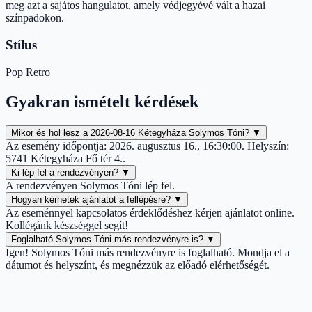
meg azt a sajátos hangulatot, amely védjegyévé vált a hazai
színpadokon.
Stílus
Pop
Retro
Gyakran ismételt kérdések
Mikor és hol lesz a 2026-08-16 Kétegyháza Solymos Tóni?
▼
Az esemény időpontja: 2026. augusztus 16., 16:30:00. Helyszín:
5741 Kétegyháza Fő tér 4..
Ki lép fel a rendezvényen?
▼
A rendezvényen Solymos Tóni lép fel.
Hogyan kérhetek ajánlatot a fellépésre?
▼
Az eseménnyel kapcsolatos érdeklődéshez kérjen ajánlatot online.
Kollégánk készséggel segít!
Foglalható Solymos Tóni más rendezvényre is?
▼
Igen! Solymos Tóni más rendezvényre is foglalható. Mondja el a
dátumot és helyszínt, és megnézzük az előadó elérhetőségét.