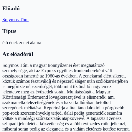
Előadó
Solymos Tóni
Típus
élő ének zenei alapra
Az előadóról
Solymos Tóni a magyar könnyűzenei élet meghatározó
személyisége, aki az Express együttes frontembereként vált
országosan ismertté az 1960-as években. A zenekarral elért sikerei,
köztük számos fesztiváldíj és népszerű sláger után szólókarrierjében
is megőrizte népszerűségét, több mint tíz önálló nagylemezt
jelentetve meg az évtizedek során. Munkásságát a Magyar
Köztársasági Érdemrend lovagkeresztjével is elismerték, ami
szakmai elkötelezettségének és a hazai kultúrában betöltött
szerepének méltatása. Repertoárja a lírai táncdaloktól a pörgősebb
pop-rock szerzeményekig terjed, dalai pedig generációk számára
váltak a minőségi szórakoztatás alapköveivé. A tapasztalt zenész
színpadi jelenlétét a közvetlenség és a több évtizedes rutin jellemzi,
műsorai során pedig az elegancia és a vidám életérzés kettőse teremti