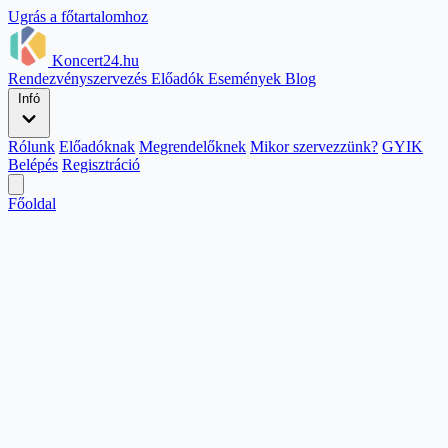
Ugrás a főtartalomhoz
Koncert24.hu
Rendezvényszervezés
Előadók
Események
Blog
Infó
Rólunk
Előadóknak
Megrendelőknek
Mikor szervezzünk?
GYIK
Belépés
Regisztráció
Főoldal