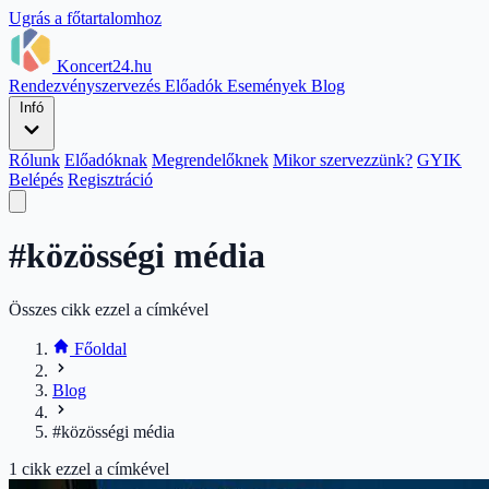
Ugrás a főtartalomhoz
Koncert24.hu
Rendezvényszervezés
Előadók
Események
Blog
Infó
Rólunk
Előadóknak
Megrendelőknek
Mikor szervezzünk?
GYIK
Belépés
Regisztráció
#közösségi média
Összes cikk ezzel a címkével
Főoldal
Blog
#közösségi média
1
cikk ezzel a címkével