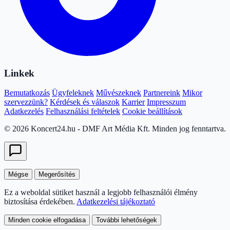
Linkek
Bemutatkozás
Ügyfeleknek
Művészeknek
Partnereink
Mikor
szervezzünk?
Kérdések és válaszok
Karrier
Impresszum
Adatkezelés
Felhasználási feltételek
Cookie beállítások
© 2026 Koncert24.hu - DMF Art Média Kft. Minden jog fenntartva.
Mégse
Megerősítés
Ez a weboldal sütiket használ a legjobb felhasználói élmény
biztosítása érdekében.
Adatkezelési tájékoztató
Minden cookie elfogadása
További lehetőségek