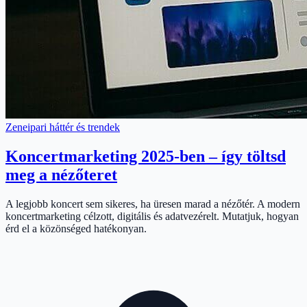
Zeneipari háttér és trendek
Koncertmarketing 2025-ben – így töltsd
meg a nézőteret
A legjobb koncert sem sikeres, ha üresen marad a nézőtér. A modern
koncertmarketing célzott, digitális és adatvezérelt. Mutatjuk, hogyan
érd el a közönséged hatékonyan.