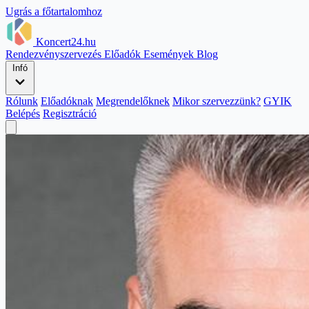
Ugrás a főtartalomhoz
Koncert24.hu
Rendezvényszervezés
Előadók
Események
Blog
Infó
Rólunk
Előadóknak
Megrendelőknek
Mikor szervezzünk?
GYIK
Belépés
Regisztráció