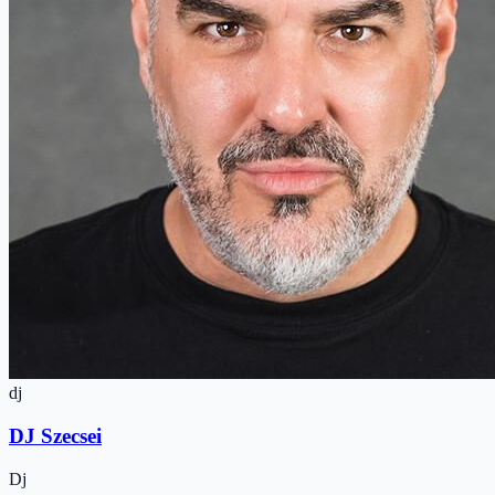
dj
DJ Szecsei
Dj