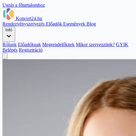
Ugrás a főtartalomhoz
Koncert24.hu
Rendezvényszervezés
Előadók
Események
Blog
Infó
Rólunk
Előadóknak
Megrendelőknek
Mikor szervezzünk?
GYIK
Belépés
Regisztráció