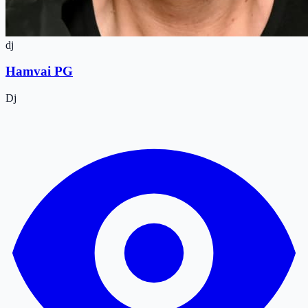
dj
Hamvai PG
Dj