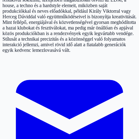
house, a techno és a hardstyle elemeit, miközben saját
produkciókkal és neves előadókkal, például Király Viktorral vagy
Herceg Dáviddal való együttműködéseivel is bizonyítja kreativitását.
Mint fellépő, energiájával és közvetlenségével gyorsan meghódította
a hazai klubokat és fesztiválokat, ma pedig már önállóan és apjával
közös produkciókban is a rendezvények egyik legvártabb vendége.
Stílusát a technikai precizitás és a közönséggel való folyamatos
interakció jellemzi, amivel rövid idő alatt a fiatalabb generációk
egyik kedvenc lemezlovasává vált.