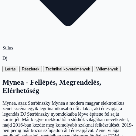
Stílus
Dj
Leírás
Részletek
Technikai követelmények
Vélemények
Mynea - Fellépés, Megrendelés,
Elérhetőség
Mynea, azaz Sterbinszky Mynea a modern magyar elektronikus
zenei szcéna egyik legdinamikusabb női alakja, aki édesapja, a
legendás DJ Sterbinszky nyomdokaiba lépve építette fel saját
karrierjét. Már kisgyermekkorától a stúdiók világában nevelkedett,
majd 2016-ban kezdte meg komolyabb szakmai felkészülését, 2019-
ben pedig már közös színpadon állt édesapjával. Zenei világa
rendkívül sokszínű, szettjeiben magabiztosan ötvözi az EDM, a