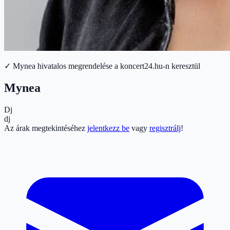
✓ Mynea hivatalos megrendelése a koncert24.hu-n keresztül
Mynea
Dj
dj
Az árak megtekintéséhez
jelentkezz be
vagy
regisztrálj
!