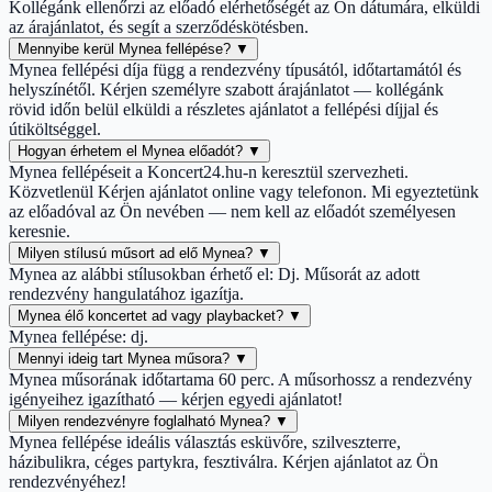
Kollégánk ellenőrzi az előadó elérhetőségét az Ön dátumára, elküldi
az árajánlatot, és segít a szerződéskötésben.
Mennyibe kerül Mynea fellépése?
▼
Mynea fellépési díja függ a rendezvény típusától, időtartamától és
helyszínétől. Kérjen személyre szabott árajánlatot — kollégánk
rövid időn belül elküldi a részletes ajánlatot a fellépési díjjal és
útiköltséggel.
Hogyan érhetem el Mynea előadót?
▼
Mynea fellépéseit a Koncert24.hu-n keresztül szervezheti.
Közvetlenül Kérjen ajánlatot online vagy telefonon. Mi egyeztetünk
az előadóval az Ön nevében — nem kell az előadót személyesen
keresnie.
Milyen stílusú műsort ad elő Mynea?
▼
Mynea az alábbi stílusokban érhető el: Dj. Műsorát az adott
rendezvény hangulatához igazítja.
Mynea élő koncertet ad vagy playbacket?
▼
Mynea fellépése: dj.
Mennyi ideig tart Mynea műsora?
▼
Mynea műsorának időtartama 60 perc. A műsorhossz a rendezvény
igényeihez igazítható — kérjen egyedi ajánlatot!
Milyen rendezvényre foglalható Mynea?
▼
Mynea fellépése ideális választás esküvőre, szilveszterre,
házibulikra, céges partykra, fesztiválra. Kérjen ajánlatot az Ön
rendezvényéhez!