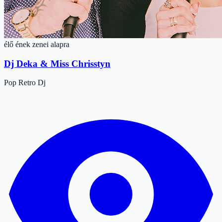
élő ének zenei alapra
Dj Deka & Miss Chrisstyn
Pop
Retro
Dj