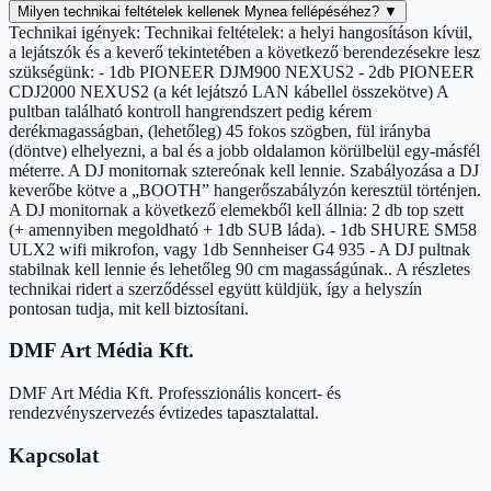
Milyen technikai feltételek kellenek Mynea fellépéséhez?
▼
Technikai igények: Technikai feltételek: a helyi hangosításon kívül,
a lejátszók és a keverő tekintetében a következő berendezésekre lesz
szükségünk: - 1db PIONEER DJM900 NEXUS2 - 2db PIONEER
CDJ2000 NEXUS2 (a két lejátszó LAN kábellel összekötve) A
pultban található kontroll hangrendszert pedig kérem
derékmagasságban, (lehetőleg) 45 fokos szögben, fül irányba
(döntve) elhelyezni, a bal és a jobb oldalamon körülbelül egy-másfél
méterre. A DJ monitornak sztereónak kell lennie. Szabályozása a DJ
keverőbe kötve a „BOOTH” hangerőszabályzón keresztül történjen.
A DJ monitornak a következő elemekből kell állnia: 2 db top szett
(+ amennyiben megoldható + 1db SUB láda). - 1db SHURE SM58
ULX2 wifi mikrofon, vagy 1db Sennheiser G4 935 - A DJ pultnak
stabilnak kell lennie és lehetőleg 90 cm magasságúnak.. A részletes
technikai ridert a szerződéssel együtt küldjük, így a helyszín
pontosan tudja, mit kell biztosítani.
DMF Art Média Kft.
DMF Art Média Kft. Professzionális koncert- és
rendezvényszervezés évtizedes tapasztalattal.
Kapcsolat