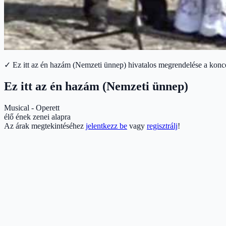
✓ Ez itt az én hazám (Nemzeti ünnep) hivatalos megrendelése a konce
Ez itt az én hazám (Nemzeti ünnep)
Musical - Operett
élő ének zenei alapra
Az árak megtekintéséhez
jelentkezz be
vagy
regisztrálj
!