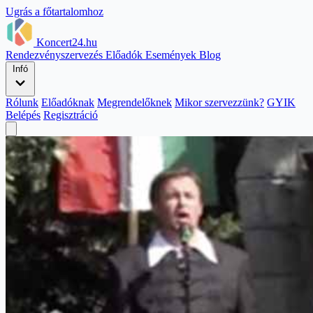
Ugrás a főtartalomhoz
Koncert24.hu
Rendezvényszervezés
Előadók
Események
Blog
Infó
Rólunk
Előadóknak
Megrendelőknek
Mikor szervezzünk?
GYIK
Belépés
Regisztráció