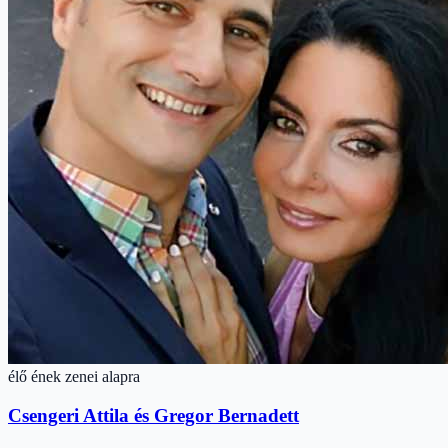
élő ének zenei alapra
Csengeri Attila és Gregor Bernadett