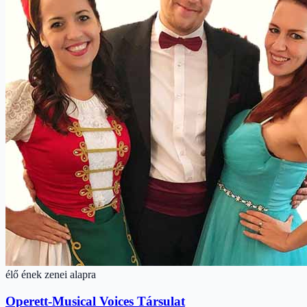
élő ének zenei alapra
Operett-Musical Voices Társulat