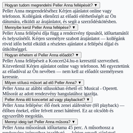
Hogyan tudom megrendelni Peller Anna fellépését?
▼
Peller Anna megrendeléséhez Kérjen ajánlatot online vagy
telefonon. Kollégánk ellenőrzi az előadó elérhetőségét az Ön
dátumára, elküldi az árajánlatot, és segít a szerződéskötésben.
Mennyibe kerül Peller Anna fellépése?
▼
Peller Anna fellépési díja függ a rendezvény típusától, időtartamától
és helyszínétől. Kérjen személyre szabott árajánlatot — kollégánk
rövid időn belül elküldi a részletes ajánlatot a fellépési díjjal és
útiköltséggel.
Hogyan érhetem el Peller Anna előadót?
▼
Peller Anna fellépéseit a Koncert24.hu-n keresztül szervezheti.
Közvetlenül Kérjen ajánlatot online vagy telefonon. Mi egyeztetünk
az előadóval az Ön nevében — nem kell az előadót személyesen
keresnie.
Milyen stílusú műsort ad elő Peller Anna?
▼
Peller Anna az alábbi stílusokban érhető el: Musical - Operett.
Műsorát az adott rendezvény hangulatához igazítja.
Peller Anna élő koncertet ad vagy playbacket?
▼
Peller Anna fellépése: élő ének zenei aláfestésre (fél playback) —
élőben énekel, előre felvett zenei háttérrel. Ez az olcsóbb és
egyszerűbb megoldás.
Mennyi ideig tart Peller Anna műsora?
▼
Peller Anna műsorának időtartama 45 perc. A műsorhossz a
rendezvény igényeihez igazítható — kérjen egyedi ajánlatot!