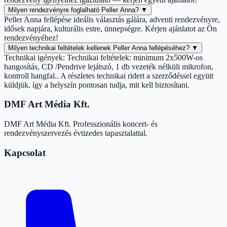
Milyen rendezvényre foglalható Peller Anna?
▼
Peller Anna fellépése ideális választás gálára, adventi rendezvényre,
idősek napjára, kulturális estre, ünnepségre. Kérjen ajánlatot az Ön
rendezvényéhez!
Milyen technikai feltételek kellenek Peller Anna fellépéséhez?
▼
Technikai igények: Technikai feltételek: minimum 2x500W-os
hangosítás, CD /Pendrive lejátszó, 1 db vezeték nélküli mikrofon,
kontroll hangfal.. A részletes technikai ridert a szerződéssel együtt
küldjük, így a helyszín pontosan tudja, mit kell biztosítani.
DMF Art Média Kft.
DMF Art Média Kft. Professzionális koncert- és
rendezvényszervezés évtizedes tapasztalattal.
Kapcsolat