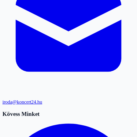
iroda@koncert24.hu
Kövess Minket