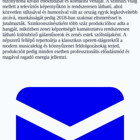
bizonyította kiváló énektudását és komikusi vénáját. A színházi világ
mellett a televíziós képernyőkön is rendszeresen látható, ahol
közvetlen stílusával és humorával vált az ország egyik legkedveltebb
arcává, munkásságát pedig 2018-ban szakmai elismeréssel is
jutalmazták. Szinkronszínészként több száz produkcióhoz adta a
hangját, miközben zenei képzettségét kamatoztatva rendszeresen
látható különböző gálaműsorok és zenés estek szólistájaként. A
népszerű fellépő repertoárja a klasszikus operett-slágerektől a
modern musicalekig és könnyűzenei feldolgozásokig terjed,
produkcióit pedig minden esetben professzionális előadásmód és
magával ragadó energia jellemzi.