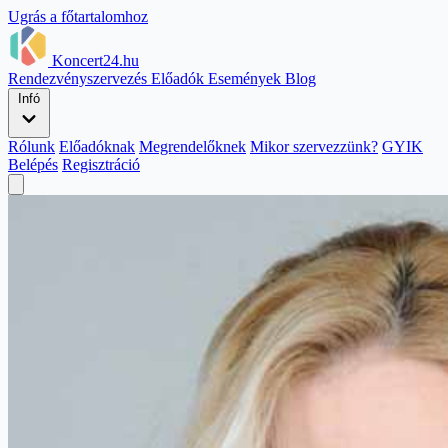
Ugrás a főtartalomhoz
Koncert24.hu
Rendezvényszervezés
Előadók
Események
Blog
Infó
Rólunk
Előadóknak
Megrendelőknek
Mikor szervezzünk?
GYIK
Belépés
Regisztráció