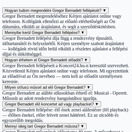
Hogyan tudom megrendelni Gregor Bernadett fellépését?
▼
Gregor Bernadett megrendeléséhez Kérjen ajánlatot online vagy
telefonon. Kollégánk ellenőrzi az előadó elérhetőségét az Ön
dátumára, elküldi az árajánlatot, és segít a szerződéskötésben.
Mennyibe kerül Gregor Bernadett fellépése?
▼
Gregor Bernadett fellépési díja függ a rendezvény típusától,
időtartamától és helyszínétől. Kérjen személyre szabott árajánlatot
— kollégánk rövid időn belül elküldi a részletes ajánlatot a fellépési
díjjal és útiköltséggel.
Hogyan érhetem el Gregor Bernadett előadót?
▼
Gregor Bernadett fellépéseit a Koncert24.hu-n keresztül szervezheti.
Közvetlenül Kérjen ajánlatot online vagy telefonon. Mi egyeztetünk
az előadóval az Ön nevében — nem kell az előadót személyesen
keresnie.
Milyen stílusú műsort ad elő Gregor Bernadett?
▼
Gregor Bernadett az alábbi stílusokban érhető el: Musical - Operett.
Műsorát az adott rendezvény hangulatához igazítja.
Gregor Bernadett élő koncertet ad vagy playbacket?
▼
Gregor Bernadett fellépése: élő ének zenei aláfestésre (fél playback)
— élőben énekel, előre felvett zenei háttérrel. Ez az olcsóbb és
egyszerűbb megoldás.
Mennyi ideig tart Gregor Bernadett műsora?
▼
Gregor Bernadett műsorának időtartama 40 perc. A műsorhossz a