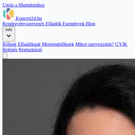
Ugrás a főtartalomhoz
Koncert24.hu
Rendezvényszervezés
Előadók
Események
Blog
Infó
Rólunk
Előadóknak
Megrendelőknek
Mikor szervezzünk?
GYIK
Belépés
Regisztráció