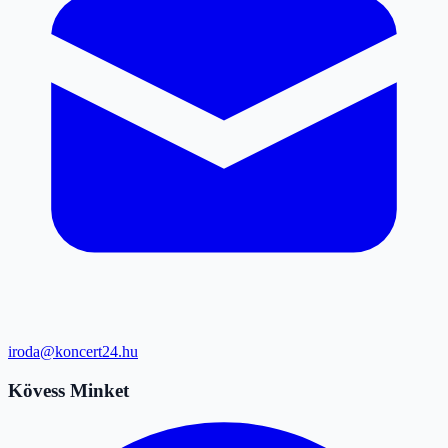
iroda@koncert24.hu
Kövess Minket