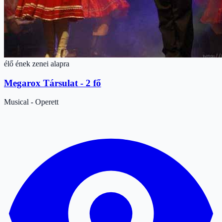
élő ének zenei alapra
Megarox Társulat - 2 fő
Musical - Operett