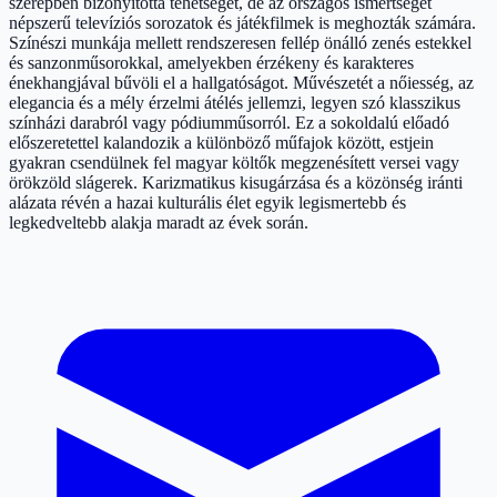
szerepben bizonyította tehetségét, de az országos ismertséget
népszerű televíziós sorozatok és játékfilmek is meghozták számára.
Színészi munkája mellett rendszeresen fellép önálló zenés estekkel
és sanzonműsorokkal, amelyekben érzékeny és karakteres
énekhangjával bűvöli el a hallgatóságot. Művészetét a nőiesség, az
elegancia és a mély érzelmi átélés jellemzi, legyen szó klasszikus
színházi darabról vagy pódiumműsorról. Ez a sokoldalú előadó
előszeretettel kalandozik a különböző műfajok között, estjein
gyakran csendülnek fel magyar költők megzenésített versei vagy
örökzöld slágerek. Karizmatikus kisugárzása és a közönség iránti
alázata révén a hazai kulturális élet egyik legismertebb és
legkedveltebb alakja maradt az évek során.