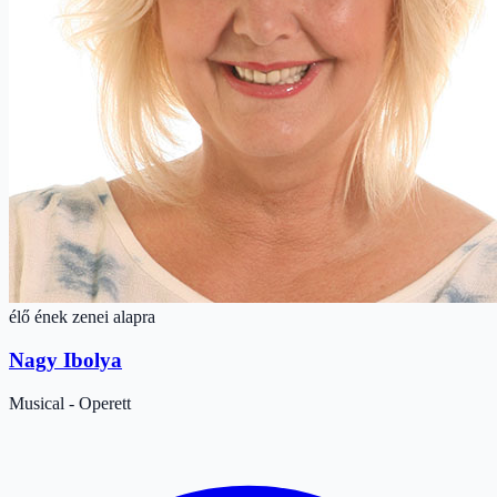
élő ének zenei alapra
Nagy Ibolya
Musical - Operett