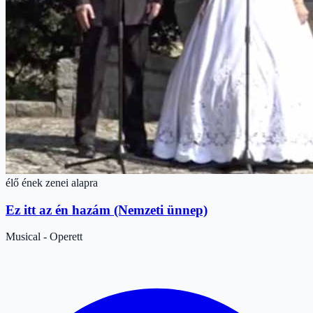
élő ének zenei alapra
Ez itt az én hazám (Nemzeti ünnep)
Musical - Operett