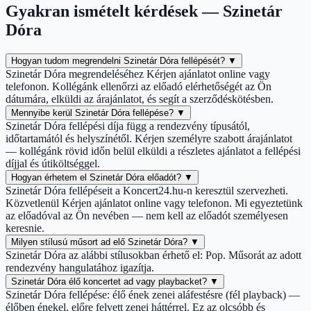
Gyakran ismételt kérdések — Szinetár
Dóra
Hogyan tudom megrendelni Szinetár Dóra fellépését?
▼
Szinetár Dóra megrendeléséhez Kérjen ajánlatot online vagy
telefonon. Kollégánk ellenőrzi az előadó elérhetőségét az Ön
dátumára, elküldi az árajánlatot, és segít a szerződéskötésben.
Mennyibe kerül Szinetár Dóra fellépése?
▼
Szinetár Dóra fellépési díja függ a rendezvény típusától,
időtartamától és helyszínétől. Kérjen személyre szabott árajánlatot
— kollégánk rövid időn belül elküldi a részletes ajánlatot a fellépési
díjjal és útiköltséggel.
Hogyan érhetem el Szinetár Dóra előadót?
▼
Szinetár Dóra fellépéseit a Koncert24.hu-n keresztül szervezheti.
Közvetlenül Kérjen ajánlatot online vagy telefonon. Mi egyeztetünk
az előadóval az Ön nevében — nem kell az előadót személyesen
keresnie.
Milyen stílusú műsort ad elő Szinetár Dóra?
▼
Szinetár Dóra az alábbi stílusokban érhető el: Pop. Műsorát az adott
rendezvény hangulatához igazítja.
Szinetár Dóra élő koncertet ad vagy playbacket?
▼
Szinetár Dóra fellépése: élő ének zenei aláfestésre (fél playback) —
élőben énekel, előre felvett zenei háttérrel. Ez az olcsóbb és