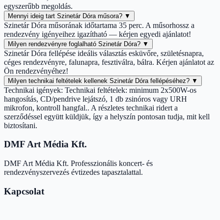
egyszerűbb megoldás.
Mennyi ideig tart Szinetár Dóra műsora?
▼
Szinetár Dóra műsorának időtartama 35 perc. A műsorhossz a
rendezvény igényeihez igazítható — kérjen egyedi ajánlatot!
Milyen rendezvényre foglalható Szinetár Dóra?
▼
Szinetár Dóra fellépése ideális választás esküvőre, születésnapra,
céges rendezvényre, falunapra, fesztiválra, bálra. Kérjen ajánlatot az
Ön rendezvényéhez!
Milyen technikai feltételek kellenek Szinetár Dóra fellépéséhez?
▼
Technikai igények: Technikai feltételek: minimum 2x500W-os
hangosítás, CD/pendrive lejátszó, 1 db zsinóros vagy URH
mikrofon, kontroll hangfal.. A részletes technikai ridert a
szerződéssel együtt küldjük, így a helyszín pontosan tudja, mit kell
biztosítani.
DMF Art Média Kft.
DMF Art Média Kft. Professzionális koncert- és
rendezvényszervezés évtizedes tapasztalattal.
Kapcsolat