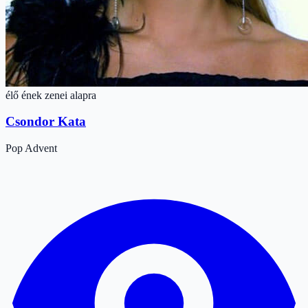
élő ének zenei alapra
Csondor Kata
Pop
Advent