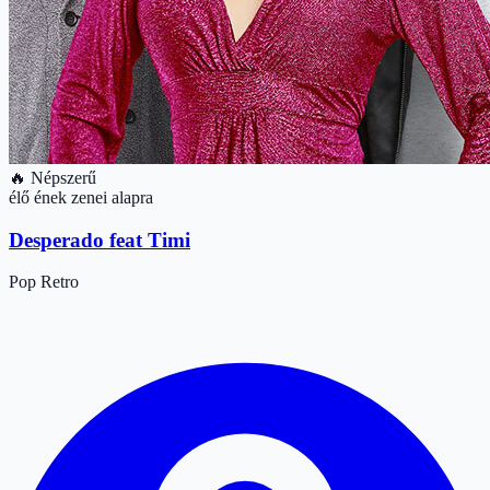
🔥 Népszerű
élő ének zenei alapra
Desperado feat Timi
Pop
Retro