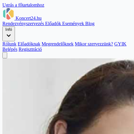
Ugrás a főtartalomhoz
Koncert24.hu
Rendezvényszervezés
Előadók
Események
Blog
Infó
Rólunk
Előadóknak
Megrendelőknek
Mikor szervezzünk?
GYIK
Belépés
Regisztráció