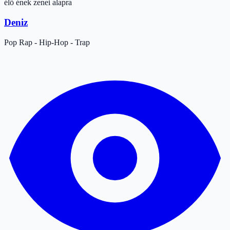
élő ének zenei alapra
Deniz
Pop
Rap - Hip-Hop - Trap