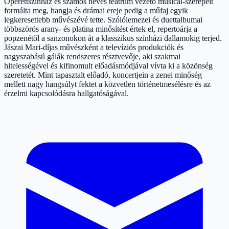
Operettszínház és számos neves teátrum vezető musical-szerepeit
formálta meg, hangja és drámai ereje pedig a műfaj egyik
legkeresettebb művészévé tette. Szólólemezei és duettalbumai
többszörös arany- és platina minősítést értek el, repertoárja a
popzenétől a sanzonokon át a klasszikus színházi dallamokig terjed.
Jászai Mari-díjas művészként a televíziós produkciók és
nagyszabású gálák rendszeres résztvevője, aki szakmai
hitelességével és kifinomult előadásmódjával vívta ki a közönség
szeretetét. Mint tapasztalt előadó, koncertjein a zenei minőség
mellett nagy hangsúlyt fektet a közvetlen történetmesélésre és az
érzelmi kapcsolódásra hallgatóságával.