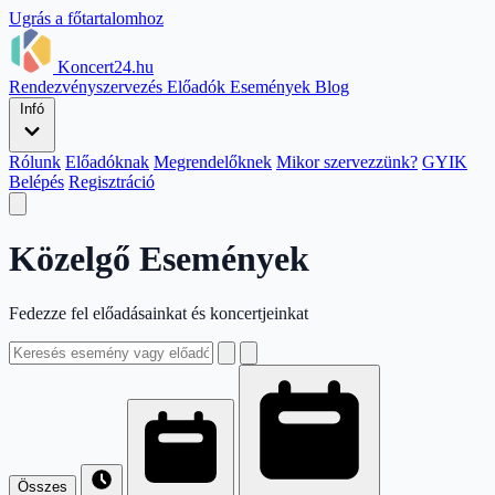
Ugrás a főtartalomhoz
Koncert24.hu
Rendezvényszervezés
Előadók
Események
Blog
Infó
Rólunk
Előadóknak
Megrendelőknek
Mikor szervezzünk?
GYIK
Belépés
Regisztráció
Közelgő Események
Fedezze fel előadásainkat és koncertjeinkat
Összes