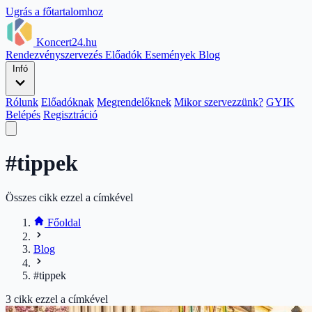
Ugrás a főtartalomhoz
Koncert24.hu
Rendezvényszervezés
Előadók
Események
Blog
Infó
Rólunk
Előadóknak
Megrendelőknek
Mikor szervezzünk?
GYIK
Belépés
Regisztráció
#tippek
Összes cikk ezzel a címkével
Főoldal
Blog
#tippek
3
cikk ezzel a címkével