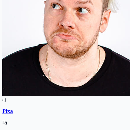
dj
Pixa
Dj