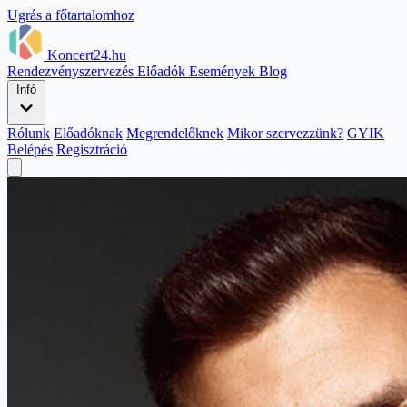
Ugrás a főtartalomhoz
Koncert24.hu
Rendezvényszervezés
Előadók
Események
Blog
Infó
Rólunk
Előadóknak
Megrendelőknek
Mikor szervezzünk?
GYIK
Belépés
Regisztráció