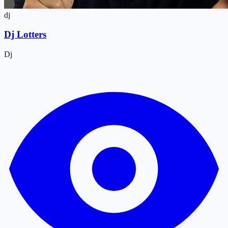
dj
Dj Lotters
Dj