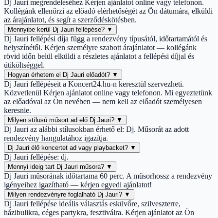
Dj Jauri megrendeléséhez Kérjen ajánlatot online vagy telefonon.
Kollégánk ellenőrzi az előadó elérhetőségét az Ön dátumára, elküldi
az árajánlatot, és segít a szerződéskötésben.
Mennyibe kerül Dj Jauri fellépése?
▼
Dj Jauri fellépési díja függ a rendezvény típusától, időtartamától és
helyszínétől. Kérjen személyre szabott árajánlatot — kollégánk
rövid időn belül elküldi a részletes ajánlatot a fellépési díjjal és
útiköltséggel.
Hogyan érhetem el Dj Jauri előadót?
▼
Dj Jauri fellépéseit a Koncert24.hu-n keresztül szervezheti.
Közvetlenül Kérjen ajánlatot online vagy telefonon. Mi egyeztetünk
az előadóval az Ön nevében — nem kell az előadót személyesen
keresnie.
Milyen stílusú műsort ad elő Dj Jauri?
▼
Dj Jauri az alábbi stílusokban érhető el: Dj. Műsorát az adott
rendezvény hangulatához igazítja.
Dj Jauri élő koncertet ad vagy playbacket?
▼
Dj Jauri fellépése: dj.
Mennyi ideig tart Dj Jauri műsora?
▼
Dj Jauri műsorának időtartama 60 perc. A műsorhossz a rendezvény
igényeihez igazítható — kérjen egyedi ajánlatot!
Milyen rendezvényre foglalható Dj Jauri?
▼
Dj Jauri fellépése ideális választás esküvőre, szilveszterre,
házibulikra, céges partykra, fesztiválra. Kérjen ajánlatot az Ön