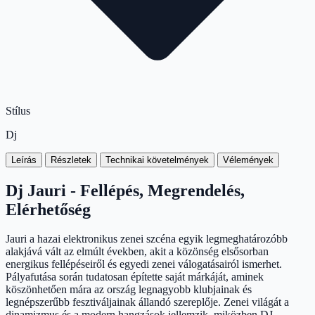
Stílus
Dj
Leírás
Részletek
Technikai követelmények
Vélemények
Dj Jauri - Fellépés, Megrendelés,
Elérhetőség
Jauri a hazai elektronikus zenei szcéna egyik legmeghatározóbb
alakjává vált az elmúlt években, akit a közönség elsősorban
energikus fellépéseiről és egyedi zenei válogatásairól ismerhet.
Pályafutása során tudatosan építette saját márkáját, aminek
köszönhetően mára az ország legnagyobb klubjainak és
legnépszerűbb fesztiváljainak állandó szereplője. Zenei világát a
dinamizmus és a modern hangzások jellemzik, miközben DJ-