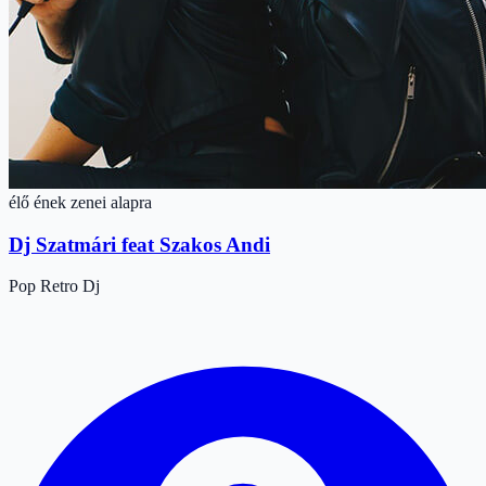
élő ének zenei alapra
Dj Szatmári feat Szakos Andi
Pop
Retro
Dj