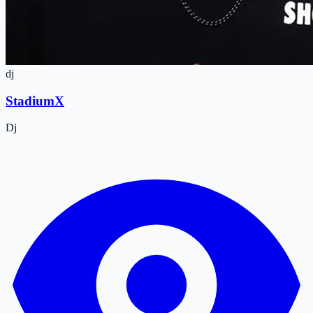
dj
StadiumX
Dj