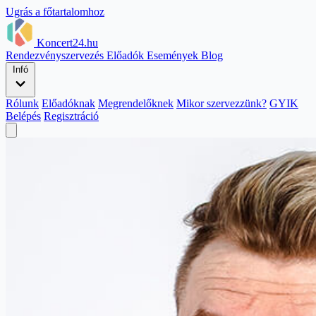
Ugrás a főtartalomhoz
Koncert24.hu
Rendezvényszervezés
Előadók
Események
Blog
Infó
Rólunk
Előadóknak
Megrendelőknek
Mikor szervezzünk?
GYIK
Belépés
Regisztráció